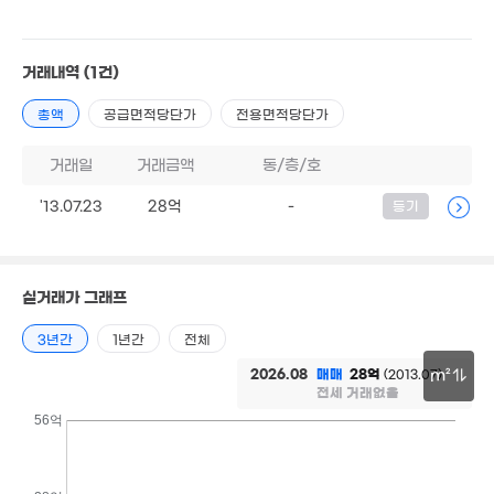
5.97억
25억
'14. 11
'12. 04
거래내역
(1건)
23억
'26. 07
총액
공급면적당단가
전용면적당단가
4.2억
거래일
거래금액
동/층/호
'26. 03
'13.07.23
28억
-
등기
5.2억
'13. 11
3.2억
실거래가 그래프
98m²
3년간
1년간
전체
월 40만
18m²
2026.08
매매
28억
(2013.07)
m²
전세 거래없음
30m
5.1억
56억
'25. 05