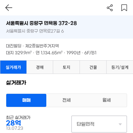
1.65억
75m²
서울시 중랑구 면목동 372-28
4.45억
26.4억
'24. 04
서울특별시 중랑구 면목로27길 6
2억
도로명
'26. 05
5.4억
79m²
서울특별시 중랑구 면목동 372-28
필터
'08. 05
매물 탐색
대진빌딩 · 제2종일반주거지역
월 3
서울특별시 중랑구 면목로27길 6
49m
대지
329.9m²
· 연
1,134.65m²
· 1990년 · 6F/B1
2.67억
36m²
16억
대진빌딩 · 제2종일반주거지역
7.4억
9억
'26. 05
8.2억
'20. 10
대지
329.9m²
· 연
1,134.65m²
· 1990년 · 6F/B1
'22. 03
'14. 03
29.38억
매물
'25. 03
실거래가
경매
토지
건물
등기/설계
27.3억
6억
'21. 10
24억
67m²
'17. 12
실거래가
3.8억
56m²
4.68억
2.3억
'19. 07
2.47억
매매
전세
월세
2.95억
29m²
48m²
36m²
상업용건물
9.63억
최근 실거래가
5.24억
매매 28억
'22. 04
실거래
매물
28억
'21. 12
대지
330m²
/
연
1,135m²
단일면적
45억
계약일 '13. 07
13.07.23
3m²