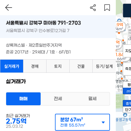
1.
63
서울특별시 강북구 미아동 791-2703
1.9억
74m²
서울특별시 강북구 인수봉로12가길 7
1.6억
상록캐스빌 · 제2종일반주거지역
60m²
지
준공 2017년 · 29세대 / 1호 · 6F/B1
1.84억
66m²
실거래가
경매
토지
건물
등기/설계
측
실거래가
평
m
매매
전세
월세
총
단
최근 실거래가
분양
67m²
2.75억
전용
55.57m²
25.03.12