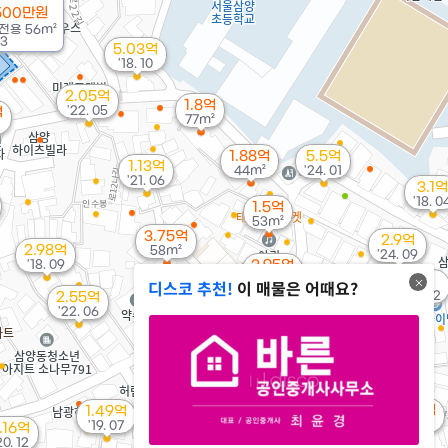
500만원
전용
56m²
03
5.03억
'18. 10
2.05억
1.8억
'22. 05
억
77m²
1.88억
5.5억
1.13억
44m²
'24. 01
'21. 06
3.1억
'18. 0
1.5억
53m²
3.75억
2.9억
2.98억
58m²
'24. 09
'18. 09
3.95억
3.06억
41m²
3억
디스코 추천!
이 매물은 어때요?
2억
65m²
'20. 12
2.55억
40m²
'22. 06
1.95억
45m²
2.59억
2.07억
'21. 11
32m²
1.45억
1.49억
52m²
'19. 07
.16억
3.04억
20. 12
1.85억