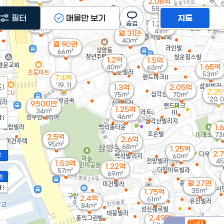
2.08억
58m²
10.4억
49억
필터
매물만 보기
지도
'20. 04
2
2.5억
m²
1.25억
59m²
41m²
월 31만
40m²
월 90만
66m²
1.2억
1.5억
1.65억
40m²
63m²
53m²
7.4억
'19. 11
도
1.3억
2.05억
2.2
75m²
70m²
'20. 
9,500만
1.25억
34m²
46m²
정
1.
73
2.5억
2.6억
95m²
68m²
1.25억
2.
2
60m²
45
1.53억
1.22억
57m²
69m²
액
월 27만
가
35m²
1.75억
2.4억
61m²
84m²
2.49억
다세대