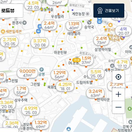
62m²
26m²
4.5억
'22. 03
로드뷰
건물보기
.36억
9.4억
93m²
'21. 06
2.4억
1.13억
64m²
40m²
4억
'20. 07
2.4억
2.75억
3.37억
73m²
'20. 05
'20. 08
5억
1.5억
05
경매
4.7억
37m²
'17. 12
9,000만
5.5억
1.29억
6억
47m²
'25. 05
56m²
m²
2.73억
4.25억
1.7억
52m²
'18. 01
74억
3.24억
55m²
m²
63m²
3.36억
'20. 05
4.93억
'25. 03
1.32억
2.36억
69m²
'25. 09