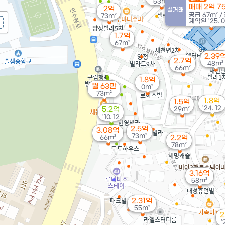
53m²
매매 2억 7
2억
실거래
공급
67m²
/
73m²
계약일 '25. 
1.7억
67m²
2.39
2.7억
48m²
66m²
1.8억
월 63만
0m²
73m²
1.8억
1.5억
'24. 12
5.2억
29m²
'10. 12
2.5억
3.08억
73m²
66m²
2.2억
78m²
3.16억
58m²
2.31억
55m²
2
'