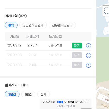
거래내역
(3건)
총액
공급면적당단가
전용면적당단가
거래일
거래금액
동/층/호
'25.03.12
2.75억
5층 5**호
등기
'20.09.08
2.3억
5층 5**호
등기
'20.09.08
2.1억
5층 5**호
등기
실거래가 그래프
3년간
1년간
전체
2026.08
매매
2.75억
(2025.03)
전세 거래없음