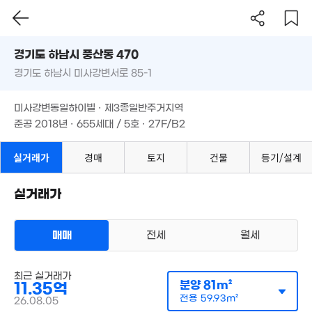
112m²
경기도 하남시 풍산동 470
경기도 하남시 미사강변서로 85-1
도로명
경기도 하남시 풍산동 470
필터
매물 탐색
미사강변동일하이빌 · 제3종일반주거지역
경기도 하남시 미사강변서로 85-1
11.95억
준공 2018년 · 655세대 / 5호 · 27F/B2
111m²
미사강변동일하이빌 · 제3종일반주거지역
준공 2018년 · 655세대 / 5호 · 27F/B2
실거래가
경매
토지
건물
등기/설계
5.9억
163m²
실거래가
매매
전세
월세
아파트
매매 11억 3500만원
최근 실거래가
실거래
분양
81m²
11.35억
공급
81m²
/
전용
60m²
계약일 '26. 08
전용
59.93m²
26.08.05