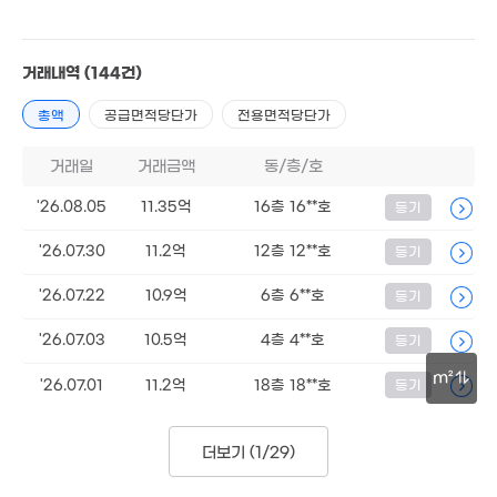
거래내역
(144건)
총액
공급면적당단가
전용면적당단가
거래일
거래금액
12.5억
동/층/호
109m²
'26.08.05
11.35억
16층 16**호
등기
'26.07.30
11.2억
12층 12**호
등기
'26.07.22
10.9억
6층 6**호
등기
 100만
134m²
'26.07.03
10.5억
4층 4**호
등기
m²
'26.07.01
11.2억
18층 18**호
등기
13.15억
110m²
50m
12.45억
113m²
더보기 (
1/29
)