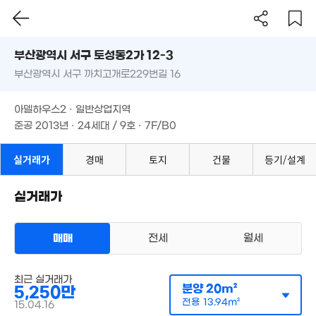
월 43만
1.76
0m²
1.95억
61m²
부산시 서구 토성동2가 12-3
'26. 06
부산광역시 서구 까치고개로229번길 16
37.8억
도로명
'22. 04
부산광역시 서구 토성동2가 12-3
필터
22.5억
5
매물 탐색
아델하우스2 · 일반상업지역
'20. 01
'22.
부산광역시 서구 까치고개로229번길 16
6,525만
준공 2013년 · 24세대 / 9호 · 7F/B0
19m²
8.5억
'21. 08
아델하우스2 · 일반상업지역
2.1억
준공 2013년 · 24세대 / 9호 · 7F/B0
73m²
993만
7.2억
5.6억
4,500만
'25. 10
실거래가
경매
토지
건물
등기/설계
'17. 07
'08. 02
46m²
7,000만
22m²
2,500만
실거래가
25m²
7.2억
'25. 01
매매
전세
월세
1.65억
66m²
다세대
최근 실거래가
매매 7900만원
실거래
분양
20m²
5,250만
공급
29m²
/
전용
21m²
3.7억
월 30만
계약일 '15. 04
전용
13.94m²
'17. 07
15.04.16
61m²