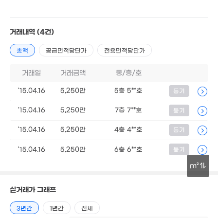
8,800만
'13. 09
2,300만
거래내역
(4건)
36m²
2.87억
6.63억
2.87억
'14. 05
총액
공급면적당단가
전용면적당단가
'21. 08
'14. 10
9,450만
3.45억
거래일
거래금액
동/층/호
25m²
145m²
'15.04.16
5,250만
5층 5**호
등기
월 28만
2.4억
33m²
104m²
'15.04.16
5,250만
7층 7**호
등기
10.95억
1.2억
'20. 02
'15.04.16
5,250만
4층 4**호
등기
35m²
월 4
'15.04.16
5,250만
6층 6**호
등기
3,950만
31m
33m²
m²
1.6
2,434만
30m
'26.
'15. 04
8,300만
실거래가 그래프
'20. 05
9,800만
'11. 03
3년간
1년간
전체