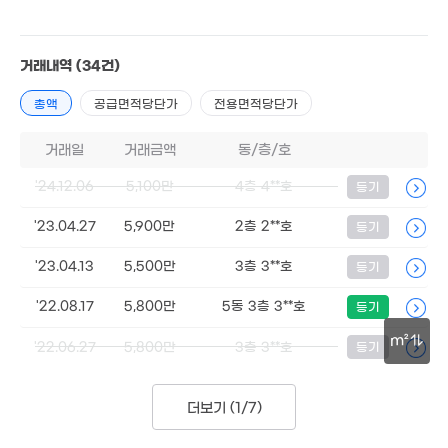
5,000만
4,000만
57m²
41m²
거래내역
(34건)
8,000만
56m²
총액
공급면적당단가
전용면적당단가
거래일
거래금액
동/층/호
12.5억
'22. 04
'24.12.06
5,100만
4층 4**호
등기
'23.04.27
5,900만
2층 2**호
등기
3.03억
'23. 01
'23.04.13
5,500만
3층 3**호
등기
'22.08.17
5,800만
5동 3층 3**호
등기
m²
'22.06.27
5,800만
3층 3**호
등기
40.
30m
'21.
더보기 (
1/7
)