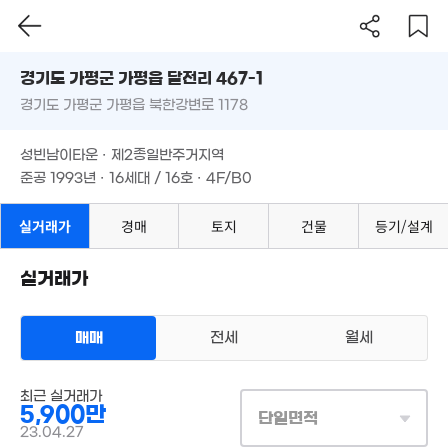
1.99억
경기도 가평군 가평읍 달전리 467-1
'17. 04
경기도 가평군 가평읍 북한강변로 1178
도로명
11억
경기도 가평군 가평읍 달전리 467-1
'21. 12
필터
매물 탐색
4,860만
성빈남이타운 · 제2종일반주거지역
'18. 04
경기도 가평군 가평읍 북한강변로 1178
준공 1993년 · 16세대 / 16호 · 4F/B0
성빈남이타운 · 제2종일반주거지역
준공 1993년 · 16세대 / 16호 · 4F/B0
실거래가
경매
토지
건물
등기/설계
1,200만
실거래가
'12. 04
11.77억
매매
전세
월세
'19. 01
다세대
최근 실거래가
매매 5900만원
실거래
5,900만
공급
41m²
/
전용
단일면적
36m²
계약일 '23. 04
23.04.27