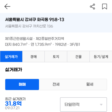
서울시 강서구 화곡동 958-13
1.2억
서울특별시 강서구 까치산로 136
도로명
44m²
6,300만
서울특별시 강서구 화곡동 958-13
필터
매물 탐색
44m²
제1종근린생활시설 · 제2종일반주거지역
서울특별시 강서구 까치산로 136
대지
840.7m²
· 연
1,735.9m²
· 1982년 · 3F/B1
월 86만
제1종근린생활시설 · 제2종일반주거지역
1.52억
72m²
39m²
대지
840.7m²
· 연
1,735.9m²
· 1982년 · 3F/B1
3.31억
'15. 05
1.
실거래가
경매
토지
건물
등기/설계
51
1.69억
실거래가
46m²
15억
'21. 11
4.8억
매매
전세
월세
'15. 08
매물가 보기
2.
상업용건물
43
최근 실거래가
매매 31억 8000만원
52억
실거래
31.8억
매물
대지
841m²
/
연
단일면적
1,736m²
'07. 12
계약일 '09. 07
09.07.21