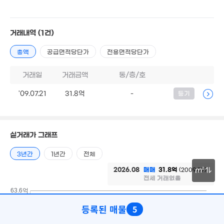
10.1억
2.5억
'21. 08
69m²
1.45억
41m²
거래내역
(1건)
9억
2.02억
'19. 12
34m²
총액
공급면적당단가
전용면적당단가
2억
33억
61m²
'26. 06
거래일
거래금액
동/층/호
1.5억
1.8억
42m²
4.5억
'09.07.21
31.8억
-
등기
월 3
7.5억
55m²
'18. 03
27m
'22. 04
4.8억
'07. 09
1.9억
52m²
1.97억
실거래가 그래프
51m²
2.4억
2.64억
3년간
1년간
전체
90m²
2.5억
24m²
7억
42m²
2026.08
매매
31.8억
(2009.07)
m²
'25. 09
2.33억
전세 거래없음
2억
월 3만
57m²
5.76억
51m²
61m²
30m
63.6억
4.75억
'08. 08
'20. 03
2.47억
등록된 매물
2.7억
5
57m²
80m²