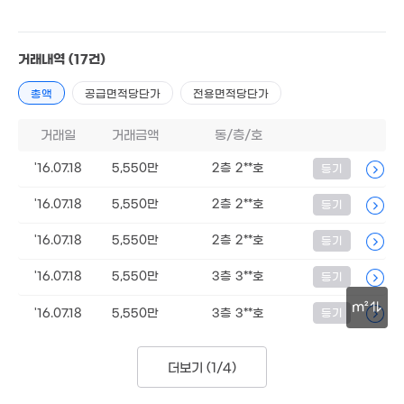
81만
'18. 11
5. 06
6,957만
1.7억
'19. 11
105m²
거래내역
(17건)
1.7
3.43억
'17. 
'26. 06
총액
공급면적당단가
전용면적당단가
.8억
거래일
거래금액
동/층/호
6. 05
6,200만
'21. 05
'16.07.18
5,550만
2층 2**호
등기
'16.07.18
5,550만
2층 2**호
등기
9억
'18. 07
6억
'16.07.18
5,550만
2층 2**호
등기
'13. 05
2,000만
'16.07.18
5,550만
3층 3**호
'20. 04
등기
1.8억
1.89억
'15. 10
.35억
'14. 05
m²
25. 07
3.5억
'16.07.18
5,550만
3층 3**호
등기
'13. 07
30m
5,500만
4.7억
2.7억
'17. 07
1.9억
더보기 (
1/4
)
'24. 02
'17. 06
'24. 03