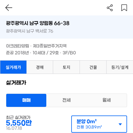
9,600만
'18. 06
1.71억
18. 09
'10. 12
'19. 06
광주시 남구 양림동 66-38
광주광역시 남구 백서로 76
1,534만
도로명
'13. 11
1.9억
광주광역시 남구 양림동 66-38
필터
매물 탐색
5.85억
'18. 11
아크레타양림 · 제3종일반주거지역
'18. 09
광주광역시 남구 백서로 76
7,000만
9억
준공 2018년 · 10세대 / 29호 · 3F/B0
'11. 07
5.25억
'20. 05
'20. 01
2.1억
아크레타양림 · 제3종일반주거지역
'16. 06
5,000만
준공 2018년 · 10세대 / 29호 · 3F/B0
'17. 09
3,500만
000만
'15. 09
. 02
실거래가
경매
토지
건물
등기/설계
480만
2.3억
'17. 10
'15. 08
실거래가
900만
2.54억
1,000만
'19. 09
'17. 08
'10. 10
11.2억
매매
전세
'23. 07
월세
4억
'21. 09
3.16억
5.4억
'22. 08
4.5억
5억
다세대
'20. 12
'21. 09
최근 실거래가
'20. 12
매매 5550만원
분양
0m²
실거래
5,550만
공급
0m²
/
전용
31m²
전용
30.89m²
계약일 '16. 07
16.07.18
2.33억