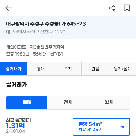
20.53억
대구시 수성구 수성동1가 649-23
'24. 10
대구광역시 수성구 신천동로 290
도로명
4.35억
대구광역시 수성구 수성동1가 649-23
필터
매물 탐색
'24. 04
새한아파트 · 제3종일반주거지역
대구광역시 수성구 신천동로 290
준공 1983년 · 56세대 · 6F/B1
7,500만
3.2억
'25. 07
72m²
새한아파트 · 제3종일반주거지역
2.75억
준공 1983년 · 56세대 · 6F/B1
5억
72m²
'18. 10
실거래가
경매
토지
건물
등기/설계
3.05
262만
65m²
'15. 08
3억
3.05억
실거래가
67m²
2.52억
'26. 01
67m²
3.65억
2.21억
'23. 07
매매
전세
월세
82m²
아파트
매매 1억 3100만원
최근 실거래가
실거래
분양
54m²
1.31억
공급
54m²
/
전용
41m²
2.65억
계약일 '24. 01
전용
41.4m²
67m²
24.01.04