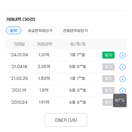
1.82억
59m²
거래내역
(30건)
3.2억
114m²
총액
공급면적당단가
전용면적당단가
2.2억
2.1억
58m²
64m²
거래일
거래금액
동/층/호
2.
'24.01.04
1.31억
1층 1**호
등기
81
5.4억
'21.04.18
2.35억
5층 5**호
등기
115m²
2.57억
1.38억
91m²
'21.02.25
1.83억
1층 1**호
등기
76m²
'20.11.19
1.8억
6층 6**호
등기
3.2억
m²
'23. 04
'20.10.24
1.91억
6층 6**호
등기
2.8억
30m
'17. 07
5억
더보기 (
1/6
)
'26. 07