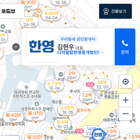
월 30만
'18. 05
0m²
로드뷰
건물보기
4.65억
'24. 04
8억
'26. 05
3.66억
5.44억
5억
'13. 04
'23. 11
우리동네 공인중개사
 01
김현우
대표
4억
디지털탑한영중개법인(주)
억
1억
35m²
0m²
2억
28m²
14억
6.73억
매물
'22. 03
'15. 06
1.2억
26m²
3.05억
'18. 05
월 37만
월 42만
0m²
0m²
8.4억
'15. 03
14억
매물
1.3억
'23. 04
39m²
1.53
월 32만
8.5억