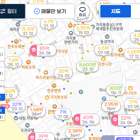
11.9억
4.1억
'25. 08
56m²
필터
매물만 보기
지도
25억
월 10만
'16. 07
222m²
6.1억
'21. 10
6.95억
15.8억
'19. 03
'21. 10
4.
'25.
6.5억
85억
6.65
'07. 08
'26. 06
도
'17. 12
7.6억
8,600만
'25. 12
'23. 10
30억
정
'23. 02
300만
15.63억
'06. 11
'17. 12
2
17억
32억
2.95억
매물
'07. 09
'20. 10
78m²
1.68억
액
7억
38m²
'17. 08
가
40억
52억
'26. 06
'26. 06
2.38억
36m²
39억
상업용건물