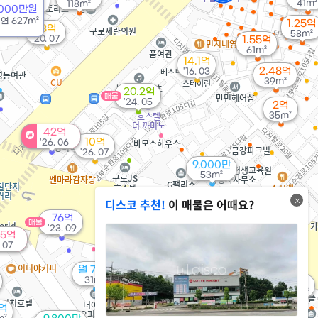
41m²
118m²
182m²
5000만원
/
연
627m²
1.25억
13억
58m²
'20. 07
1.55억
61m²
14.1억
2.48억
'16. 03
39m²
20.2억
매물
'24. 05
2억
35m²
42억
10억
'26. 06
'26. 07
9,000만
53m²
디스코 추천!
이 매물은 어때요?
76억
매물
'23. 09
.5억
1억
경매
. 07
23m²
월 117만
매물
월 76만
32m²
2.89억
31m²
1억
32m²
52m²
8억
10.1억