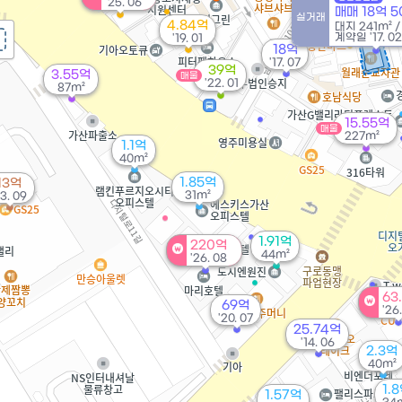
'25. 06
4.54억
매매 18억 
실거래
'24. 04
4.84억
대지
241m²
계약일 '17. 02
'19. 01
18억
'17. 07
39억
3.55억
매물
'22. 01
87m²
15.55억
매물
227m²
1.1억
40m²
1.85억
13억
31m²
23. 09
1.91억
220억
44m²
'26. 08
63
69억
'26
'20. 07
25.74억
'14. 06
2.3억
40m²
1.
1.57억