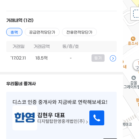
거래내역
(1건)
총액
공급면적당단가
전용면적당단가
거래일
거래금액
동/층/호
'17.02.11
18.5억
-
등기
'
우리동네 중개사
디스코 인증 중개사
와 지금바로 연락해보세요!
김현우
대표
디지털탑한영중개법인(주)