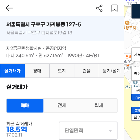
'17. 12
서울특별시 구로구 가리봉동 127-5
서울특별시 구로구 디지털로19길 13
제2종근린생활시설 · 준공업지역
지
대지
240.5m²
· 연
627.16m²
· 1990년 · 4F/B1
1.8억
55m²
실거래가
경매
토지
건물
등기/설계
측
실거래가
평
m
매매
전세
월세
총
단
최근 실거래가
18.5억
단일면적
17.02.11