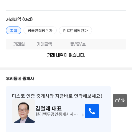
'20. 01
거래내역
(0건)
총액
공급면적당단가
전용면적당단가
2.7억
227m²
거래일
거래금액
동/층/호
거래 내역이 없습니다.
4.36억
276m²
우리동네 중개사
29억
'22. 11
디스코 인증 중개사
와 지금바로 연락해보세요!
m²
김철래
대표
35억
30m
'25. 04
한라백두공인중개사사무소