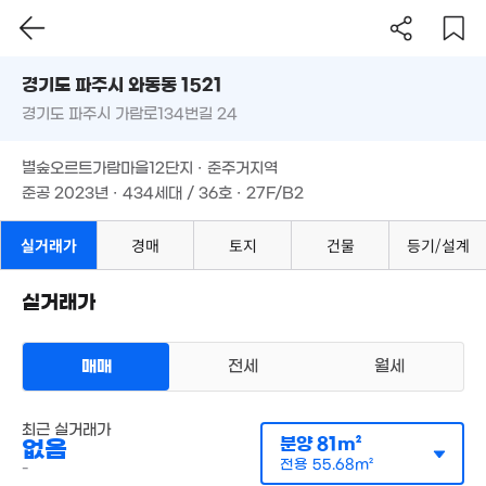
경기도 파주시 와동동 1521
경기도 파주시 가람로134번길 24
도로명
50억
경기도 파주시 와동동 1521
필터
매물 탐색
'26. 05
별숲오르트가람마을12단지 · 준주거지역
경기도 파주시 가람로134번길 24
준공 2023년 · 434세대 / 36호 · 27F/B2
별숲오르트가람마을12단지 · 준주거지역
준공 2023년 · 434세대 / 36호 · 27F/B2
실거래가
경매
토지
건물
등기/설계
34.12억
'18. 05
실거래가
1.57억
61m²
매매
전세
월세
8.19억
14. 05
아파트
최근 실거래가
매매 3억 5000만원
실거래
분양
81m²
없음
공급
80m²
/
전용
56m²
계약일 '26. 06
전용
55.68m²
-
20.74억