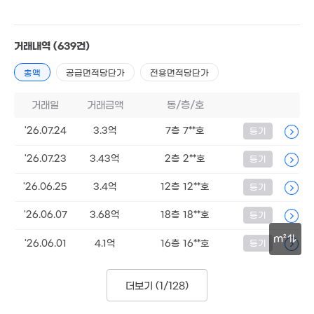
87m²
1억
57m²
거래내역
(639건)
총액
공급면적당단가
전용면적당단가
2.2억
66m²
거래일
거래금액
동/층/호
'26.07.24
3.3억
7층 7**호
등기
'26.07.23
3.43억
2층 2**호
등기
2.7억
49m²
2.73억
13억
'26.06.25
3.4억
12층 12**호
등기
72m²
'19. 08
3.9억
'26.06.07
3.68억
18층 18**호
등기
111m²
3억
m²
68m²
'26.06.01
4.1억
16층 16**호
등기
2.56억
78m²
16.7억
50m
'22. 03
2.1억
2.73억
더보기 (
1/128
)
63m²
75m²