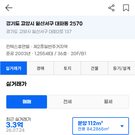
4.76억
'19. 10
경기도 고양시 일산서구 대화동 2570
경기도 고양시 일산서구 대화2로 137
도로명
경기도 고양시 일산서구 대화동 2570
필터
매물 탐색
4.65억
킨텍스휴먼빌 · 제2종일반주거지역
6.22억
'08. 06
경기도 고양시 일산서구 대화2로 137
'06. 04
준공 2003년 · 1,255세대 / 36호 · 20F/B1
6억
11.48억
'24. 07
'19. 03
킨텍스휴먼빌 · 제2종일반주거지역
준공 2003년 · 1,255세대 / 36호 · 20F/B1
4.75억
'20. 12
실거래가
경매
토지
건물
등기/설계
3.9억
9.3억
'15. 12
매물
'17. 01
실거래가
11.63억
'17. 11
매매
전세
월세
아파트
매매 3억 4300만원
최근 실거래가
2.3억
실거래
2.2억
분양
112m²
3.3억
공급
112m²
/
전용
84m²
79m²
79m²
계약일 '26. 07
전용
84.2865m²
26.07.24
2.05억