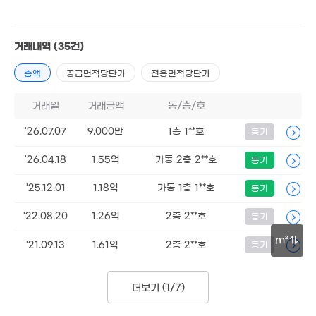
1.61억
71m²
거래내역
(35건)
7,200만
9,700만
53m²
50m²
7,5
총액
공급면적당단가
전용면적당단가
35
거래일
거래금액
동/층/호
4,500만
'26.07.07
9,000만
1층 1**호
등기
2.8억
40m²
140m²
1.23억
'26.04.18
1.55억
가동 2층 2**호
등기
57m²
5,600만
5,000만
49m²
35m²
'25.12.01
1.18억
가동 1층 1**호
등기
1.37억
78m²
7,400만
1.02억
1.15억
'22.08.20
1.26억
2층 2**호
45m²
등기
65m²
69m²
6,600만
m²
7,500만
1.6억
'21.09.13
1.61억
2층 2**호
등기
44m²
42m²
79m²
1.85억
30m
4,280만
70m²
12m²
더보기 (
1/7
)