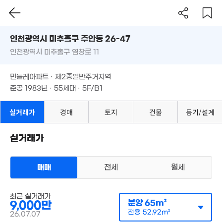
인천시 미추홀구 주안동 26-47
인천광역시 미추홀구 염창로 11
도로명
2.85억
88m²
인천광역시 미추홀구 주안동 26-47
필터
매물 탐색
민들레아파트 · 제2종일반주거지역
인천광역시 미추홀구 염창로 11
준공 1983년 · 55세대 · 5F/B1
민들레아파트 · 제2종일반주거지역
준공 1983년 · 55세대 · 5F/B1
실거래가
경매
토지
건물
등기/설계
1.56억
67m²
1.5억
실거래가
1.72억
74m²
82m²
9,000만
54m²
1.55억
매매
전세
월세
78m²
최근 실거래가
아파트
분양
65m²
9,000만
1.39
매매 9000만원
실거래
53m²
공급
65m²
/
전용
53m²
전용
52.92m²
9,300만
26.07.07
계약일 '26. 07
41m²