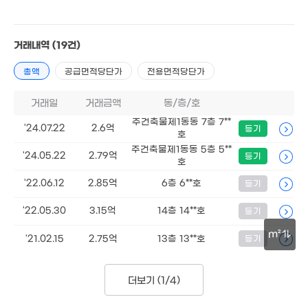
2.82억
월 40만
72m²
1.3억
3.
92m²
경매
'16. 02
116
거래내역
(19건)
총액
공급면적당단가
전용면적당단가
8.1억
'24. 10
거래일
거래금액
동/층/호
3.85억
115m²
주건축물제1동동 7층 7**
5.5억
'24.07.22
2.6억
등기
'15. 11
3.2억
호
52억
'06. 05
주건축물제1동동 5층 5**
m²
'24.05.22
2.79억
등기
2.21억
호
'13. 09
3.6억
'22.06.12
2.85억
6층 6**호
등기
'20. 09
3.85억
5.9억
5.5억
10.98억
'25. 10
'14. 01
'26. 02
'22. 05
'22.05.30
3.15억
14층 14**호
등기
9.25억
4.18억
1.85억
'17. 12
'15. 06
'15. 05
m²
'21.02.15
2.75억
13층 13**호
등기
2.5억
75m²
2.5억
30m
월 38만
113m²
8.15억
14.2억
29m²
더보기 (
1/4
)
'14. 12
'20. 12