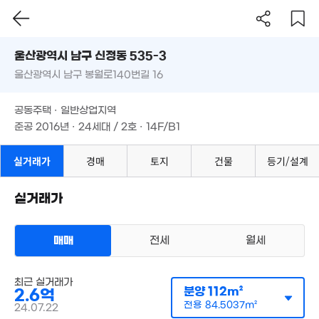
1.2억
115m²
4억
'06. 05
울산시 남구 신정동 535-3
'23. 06
7.7억
'21. 08
울산광역시 남구 봉월로140번길 16
도로명
5.7억
3.2억
울산광역시 남구 신정동 535-3
필터
'13. 10
매물 탐색
4.15억
'14. 07
공동주택 · 일반상업지역
1.8억
'16. 08
울산광역시 남구 봉월로140번길 16
준공 2016년 · 24세대 / 2호 · 14F/B1
2.9
'22. 02
'13. 
공동주택 · 일반상업지역
3,150만
'18. 05
준공 2016년 · 24세대 / 2호 · 14F/B1
10.85억
6.6억
'20. 10
'14. 08
19.5억
실거래가
경매
토지
건물
등기/설계
'22. 08
2.4억
19.5억
109m²
6,010만
'21. 05
실거래가
14.96억
5,000만
31m²
'18. 12
75m²
1.9억
110m²
매매
전세
월세
아파트
9.5억
매매 2억 6000만원
실거래
'23. 05
최근 실거래가
공급
112m²
/
전용
85m²
분양
112m²
2.6억
계약일 '24. 07
3억
전용
2.5억
84.5037m²
24.07.22
12m²
81m²