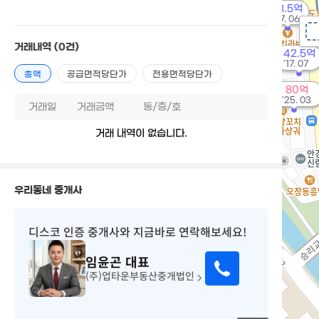
53.5억
'17. 06
거래내역
(0건)
42.5억
매물
'17. 07
총액
공급면적당단가
전용면적당단가
80억
'25. 03
거래일
거래금액
동/층/호
거래 내역이 없습니다.
우리동네 중개사
디스코 인증 중개사
와 지금바로 연락해보세요!
임윤곤
대표
(주)업타운부동산중개법인