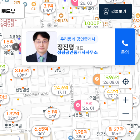
59m²
'26. 03
3.1억
54m²
로드뷰
건물보기
1,000만
3.
'18. 02
98
우리동네 공인중개사
15.87억
1.5억
'22. 06
정진평
13억
34.5억
24m²
대표
'18. 08
'25. 11
36억
정평공인중개사사무소
'26. 06
월 80만
8.15억
47m²
'13. 09
2억
3.55억
. 05
68m²
19.96억
'26.08.06.
24.6억
4.2억
'17. 11
'07. 12
70만
1.9억
m²
18억
53m²
'26. 01
6.1억
1.32억
0m²
32m²
6.65억
월 37만
1.98억
0m²
18m²
38m²