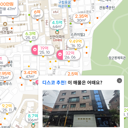
500만원
전용
47m²
6.7억
6억
8
0m²
0m²
2.35억
30m²
4.5억
64m²
6.3억
'25. 01
9.49억
'16. 10
19억
'25. 10
32억
'26. 06
억
06
3.42억
2.95억
2.5억
47m²
73m²
76m²
17.8억
디스코 추천!
이 매물은 어때요?
매물
'10. 02
7,700만
33m²
9.2억
4.9억
'25. 11
7.22
'25. 08
'24. 1
8.7억
106m²