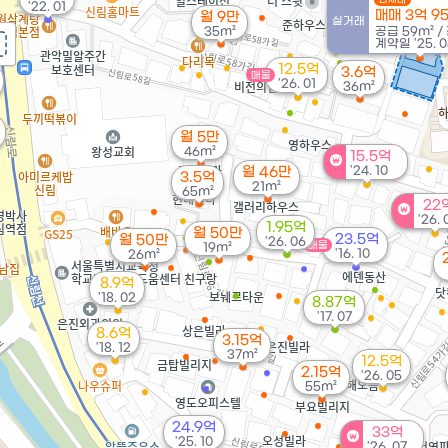
'22. 01
매매 3억 9
월 9만
실거래
35m²
공급
59m²
/
계약일 '25. 0
12.5억
3.6억
매물
'26. 01
36m²
월 5만
46m²
15.5억
'24. 10
월 46만
3.5억
21m²
65m²
22
'26. 
1.95억
월 50만
23.5억
월 50만
'26. 06
매물
19m²
'16. 10
26m²
8.9억
'18. 02
8.87억
'17. 07
8.6억
3.15억
'18. 12
37m²
12.5억
2.15억
'26. 05
55m²
24.9억
33억
'25. 10
'26. 07