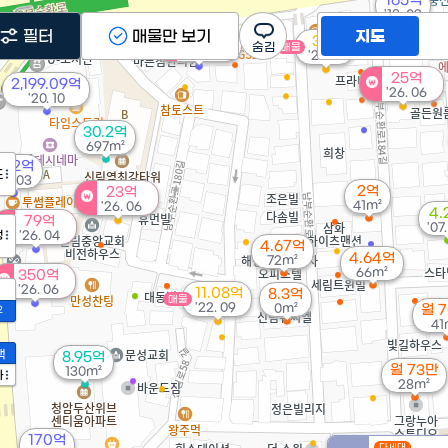
165억
'18. 02
필터
매물만 보기
지도
49.5억
38억
매물
'26. 07
'25. 12
25억
2,199.09억
'26. 06
'20. 10
30.2억
697m²
41.2억
도
14. 03
2억
23억
41m²
'26. 06
4.
79억
'07
정
'26. 04
4.67억
4.64억
72m²
66m²
350억
'26. 06
11.08억
8.3억
매물
'22. 09
0m²
월 
2
41
액
8.95억
월 73만
130m²
가
28m²
170억
다세대