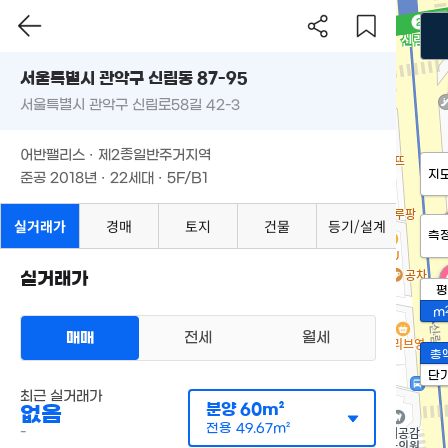
서울특별시 관악구 신림동 87-95
서울특별시 관악구 신림로58길 42-3
어반팰리스 · 제2종일반주거지역
지
준공 2018년 · 22세대 · 5F/B1
'
실거래가
경매
토지
건물
등기/설계
측
실거래가
평
m
매매
전세
월세
총
단
최근 실거래가
분양
60m²
없음
전용
49.67m²
-