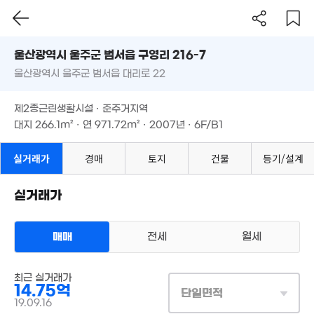
울산시 울주군 범서읍 구영리 216-7
울산광역시 울주군 범서읍 대리로 22
도로명
울산광역시 울주군 범서읍 구영리 216-7
필터
매물 탐색
제2종근린생활시설 · 준주거지역
울산광역시 울주군 범서읍 대리로 22
대지
266.1m²
· 연
971.72m²
· 2007년 · 6F/B1
제2종근린생활시설 · 준주거지역
3.4억
대지
266.1m²
· 연
971.72m²
· 2007년 · 6F/B1
99m²
실거래가
경매
토지
건물
등기/설계
실거래가
매매
전세
월세
상업용건물
최근 실거래가
매매 14억 7500만원
실거래
14.75억
대지
266m²
/
연
972m²
단일면적
계약일 '19. 09
19.09.16
9억
'21. 12