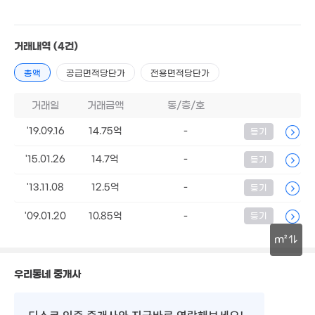
3.9억
'13. 01
거래내역
(4건)
.6억
총액
공급면적당단가
전용면적당단가
4m²
거래일
거래금액
동/층/호
'19.09.16
14.75억
-
등기
'15.01.26
14.7억
-
등기
'13.11.08
12.5억
-
등기
10.8억
11.9억
'25. 06
'09.01.20
'12. 04
10.85억
-
등기
13.3억
11.6억
'10. 05
13.4억
m²
'22. 06
'15. 04
8.24억
30m
1.96억
'21. 09
우리동네 중개사
109m²
9.4억
'16. 08
디스코 인증 중개사
와 지금바로 연락해보세요!