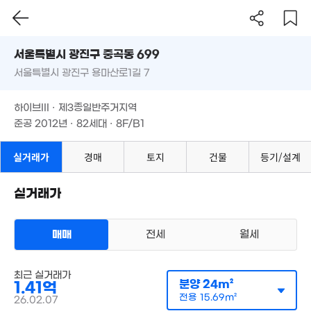
3.85억
63m²
58m²
서울시 광진구 중곡동 699
3.65억
 59만
15.
54m²
서울특별시 광진구 용마산로1길 7
도로명
40m²
30.5억
'25. 
'09. 06
서울특별시 광진구 중곡동 699
필터
매물 탐색
2.95억
하이브III · 제3종일반주거지역
81m²
2.8억
서울특별시 광진구 용마산로1길 7
준공 2012년 · 82세대 · 8F/B1
12억
69m²
1.72억
'19. 03
44m²
하이브III · 제3종일반주거지역
1.45억
27.5억
82m²
준공 2012년 · 82세대 · 8F/B1
120억
5.9억
'10. 11
.4억
'26. 07
'14. 04
8m²
6.9억
5.25억
'12. 04
실거래가
경매
토지
건물
등기/설계
'11. 07
7.05억
'19. 12
실거래가
3.27억
5억
경매
36m²
'18. 09
3.45억
82m²
매매
전세
월세
15.8억
'17. 06
아파트
최근 실거래가
매매 1억 4100만원
실거래
분양
24m²
1.41억
공급
24m²
/
전용
16m²
65억
계약일 '26. 02
전용
15.69m²
'26. 07
26.02.07