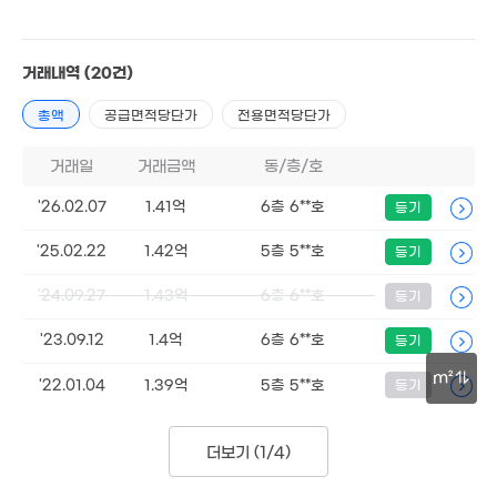
7.83억
74억
'23. 03
'15. 10
거래내역
(20건)
3.1억
55m²
45억
총액
공급면적당단가
전용면적당단가
'16. 08
거래일
거래금액
동/층/호
월 129만
3.2
1.42억
47m²
44
39m²
'26.02.07
1.41억
6층 6**호
등기
66.75억
'25.02.22
1.42억
5층 5**호
등기
월 36만
'21. 08
35억
40m²
'16. 01
'24.09.27
1.43억
6층 6**호
등기
3.52억
82m²
'23.09.12
1.4억
6층 6**호
등기
62.85억
'26. 05
m²
5.7억
'22.01.04
1.39억
5층 5**호
등기
.87억
35m²
2.61억
6. 01
30m
30m²
3.76억
16.75억
더보기 (
1/4
)
37m²
'26. 07