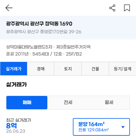
'17. 12
'17. 1
'18. 07
'12. 11
광주시 광산구 장덕동 1690
13억
'21. 03
광주광역시 광산구 풍영로170번길 39-26
도로명
광주광역시 광산구 장덕동 1690
23억
필터
44.31억
매물 탐색
성덕마을대방노블랜드5차 · 제3종일반주거지역
'18. 08
'17. 05
광주광역시 광산구 풍영로170번길 39-26
준공 2011년 · 545세대 / 12호 · 25F/B2
10억
'11. 01
50.42억
47.01억
성덕마을대방노블랜드5차 · 제3종일반주거지역
매물
7.19억
'09. 10
10억
'10. 06
2.3억
579m²
준공 2011년 · 545세대 / 12호 · 25F/B2
1. 05
63m²
실거래가
경매
토지
건물
등기/설계
21.6억
4.68억
2.24억
매물
'11. 06
103m²
82m²
23.1억
실거래가
'21. 11
2.2억
18억
10억
184m²
'17. 11
'09. 07
.4억
매매
전세
월세
33m²
아파트
매매 8억
최근 실거래가
실거래
분양
164m²
8억
공급
164m²
/
전용
129m²
계약일 '26. 06
전용
129.084m²
26.06.23