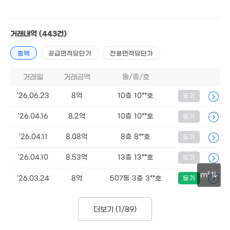
5.3억
132m²
거래내역
(443건)
총액
공급면적당단가
전용면적당단가
8.25억
경매
거래일
거래금액
166m²
동/층/호
4.95억
120m²
'26.06.23
8억
10층 10**호
등기
'26.04.16
8.2억
10층 10**호
등기
'26.04.11
8.08억
8층 8**호
등기
'26.04.10
8.53억
13층 13**호
등기
m²
'26.03.24
8억
507동 3층 3**호
등기
50m
더보기 (
1/89
)