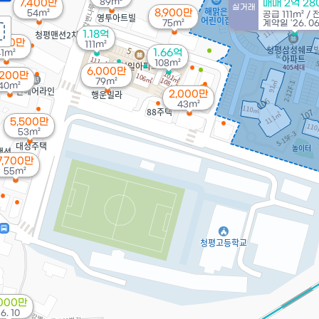
89m²
7,400만
매매 2억 2
실거래
8,900만
54m²
공급
111m²
/
75m²
계약일 '26. 0
1.18억
200만
111m²
1.66억
41m²
108m²
6,000만
,200만
79m²
40m²
2,000만
43m²
5,500만
53m²
7,700만
55m²
,000만
16. 10