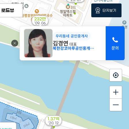
로드뷰
단지보기
232만
'09. 06
우리동네 공인중개사
김경연
대표
북한강코아루공인중개사사무소
4,954만
'20. 12
1.37억
'20. 12