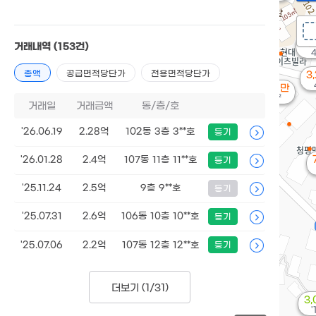
4,
거래내역
(153건)
총액
공급면적당단가
전용면적당단가
3
9,000만
82m²
거래일
거래금액
동/층/호
'26.06.19
2.28억
102동 3층 3**호
등기
'26.01.28
2.4억
107동 11층 11**호
등기
'25.11.24
2.5억
9층 9**호
등기
'25.07.31
2.6억
106동 10층 10**호
등기
'25.07.06
2.2억
107동 12층 12**호
등기
더보기 (
1/31
)
3
'