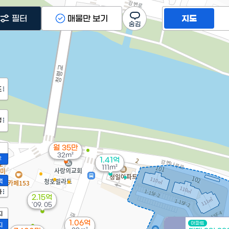
필터
매물만 보기
지도
도
정
월 35만
32m²
2
1.41억
111m²
액
가
2.15억
'09. 05
지
1.06억
아파트
지