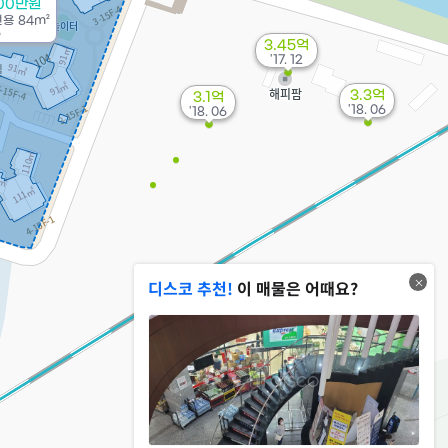
800만원
전용
84m²
6
3.45억
'17. 12
3.3억
3.1억
'18. 06
'18. 06
디스코 추천!
이 매물은 어때요?