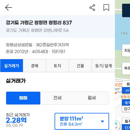
경기도 가평군 청평면 청평리 837
경기도 가평군 청평면 강변나루로 54
청평삼성쉐르빌 · 제2종일반주거지역
지
준공 2012년 · 405세대 · 15F/B1
실거래가
경매
토지
건물
등기/설계
측
실거래가
평
9,700만
103m²
m
매매
전세
월세
총
단
최근 실거래가
분양
111m²
2.28억
필
1.9억
전용
84.3m²
26.06.19
단
114m²