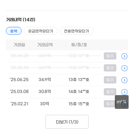
거래내역
(14건)
총액
공급면적당단가
전용면적당단가
거래일
거래금액
동/층/호
'25.06.25
34.9억
13층 13**호
등기
'25.06.25
34.9억
13층 13**호
등기
'25.06.25
34.9억
13층 13**호
등기
'25.03.08
30.8억
14층 14**호
등기
m²
'25.02.21
30억
15층 15**호
등기
30m
더보기 (
1/3
)