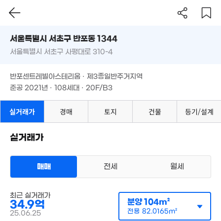
서울시 서초구 반포동 1344
서울특별시 서초구 사평대로 310-4
도로명
서울특별시 서초구 반포동 1344
필터
매물 탐색
반포센트레빌아스테리움 · 제3종일반주거지역
서울특별시 서초구 사평대로 310-4
준공 2021년 · 108세대 · 20F/B3
반포센트레빌아스테리움 · 제3종일반주거지역
준공 2021년 · 108세대 · 20F/B3
실거래가
경매
토지
건물
등기/설계
실거래가
매매
전세
월세
아파트
매매 34억 9000만원
최근 실거래가
실거래
분양
104m²
34.9억
공급
104m²
/
전용
82m²
계약일 '25. 06
전용
82.0165m²
25.06.25