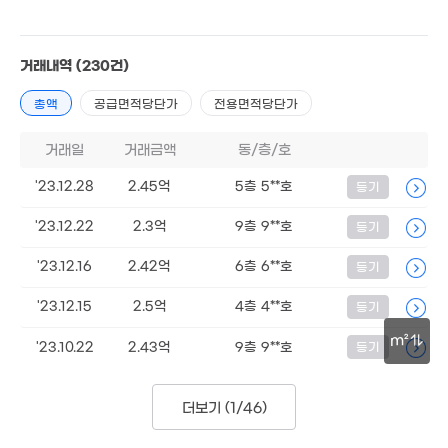
거래내역
(230건)
총액
공급면적당단가
전용면적당단가
거래일
거래금액
동/층/호
'23.12.28
2.45억
5층 5**호
등기
'23.12.22
2.3억
9층 9**호
등기
14.58억
9.
74m²
74
'23.12.16
2.42억
6층 6**호
등기
'23.12.15
2.5억
4층 4**호
등기
m²
'23.10.22
2.43억
9층 9**호
등기
30m
더보기 (
1/46
)