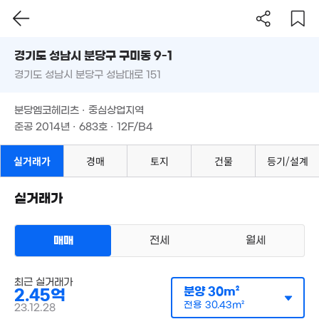
1.77억
163m
68m²
경기도 성남시 분당구 구미동 9-1
경기도 성남시 분당구 성남대로 151
도로명
11.5
378m
경기도 성남시 분당구 구미동 9-1
1.75억
필터
매물 탐색
1.6억
74m²
분당엠코헤리츠 · 중심상업지역
경기도 성남시 분당구 성남대로 151
69m²
준공 2014년 · 683호 · 12F/B4
3.4
분당엠코헤리츠 · 중심상업지역
75m
5.05억
1.69억
준공 2014년 · 683호 · 12F/B4
121m²
83m²
실거래가
경매
토지
건물
등기/설계
실거래가
3.7억
매매
전세
월세
9.0
215m²
150
오피스텔
최근 실거래가
매매 2억 5000만원
실거래
분양
30m²
2.45억
공급
30m²
/
전용
30m²
160.3억
계약일 '23. 12
전용
30.43m²
23.12.28
5,653m²