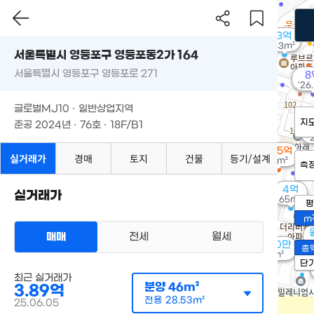
3억
43m²
서울특별시 영등포구 영등포동2가 164
서울특별시 영등포구 영등포로 271
8
'26
글로벌MJ10 · 일반상업지역
지
준공 2024년 · 76호 · 18F/B1
1
2.95억
실거래가
경매
토지
건물
등기/설계
47m²
측
4억
실거래가
65m²
평
m
매매
전세
월세
월 110만
총
46m²
단
최근 실거래가
분양
46m²
3.89억
전용
28.53m²
25.06.05