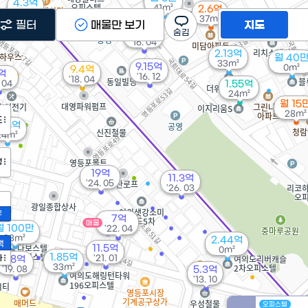
4.3억
41m²
2.6억
43m²
월 2만
37m²
필터
매물만 보기
지도
48m²
12.8억
'16. 04
2.13억
월 40
33m²
9.15억
0m²
9.4억
억
'16. 12
'18. 04
. 04
1.55억
24m²
월 15
28m²
도
.88억
24m²
정
19억
11.3억
'24. 05
'26. 03
2
7억
매물
월 100만
'22. 04
33m²
2.44억
액
11.5억
0m²
1.85억
가
'21. 01
28억
33m²
'19. 08
5.3억
'13. 10
오피스텔