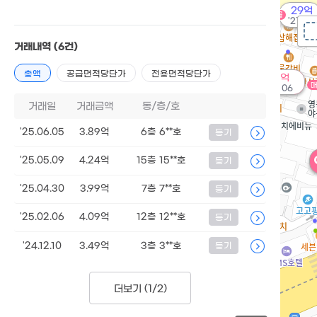
29억
매물
'21. 09
거래내역
(6건)
총액
공급면적당단가
전용면적당단가
75억
'26. 06
거래일
거래금액
동/층/호
'25.06.05
3.89억
6층 6**호
등기
'25.05.09
4.24억
15층 15**호
등기
'25.04.30
3.99억
7층 7**호
등기
'25.02.06
4.09억
12층 12**호
등기
'24.12.10
3.49억
3층 3**호
등기
더보기 (
1/2
)