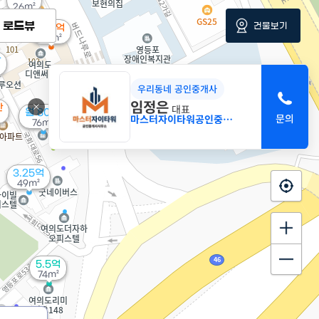
26m²
로드뷰
건물보기
2.71억
39m²
만
우리동네 공인중개사
임정은
대표
만
월 80만
마스터자이타워공인중개사사무소
76m²
3.25억
49m²
5.5억
74m²