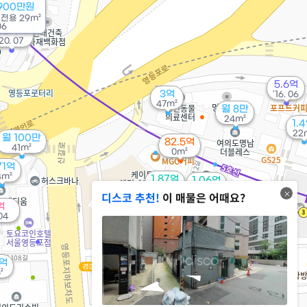
900만원
/
전용
29m²
06
32.4억
'20. 07
5.6억
3억
'16. 06
47m²
월 8만
24m²
1.
22
월 100만
82.5억
41m²
0m²
71억
4m²
1.87억
1.06억
27m²
21m²
디스코 추천!
이 매물은 어때요?
억
 04
17.6억
매물
'11. 07
월 58만
26m²
8억
1.09억
경매
²
26m²