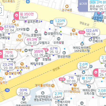
매매 3억 8
실거래
공급
46m²
계약일 '25. 
매물
월 350만
176m²
1.23억
31m²
57.5억
매물
'22. 04
122.6억
매물
'09. 04
49.3억
'24. 07
67억
매물
355억
'25. 12
75억
'22. 09
'26. 08
2.
3
2.6억
23.2억
57m²
'23. 09
35
'26.
7억
월 17만
매물
'07. 03
33m²
33억
2.0
'20. 06
2.1억
50m
64m²