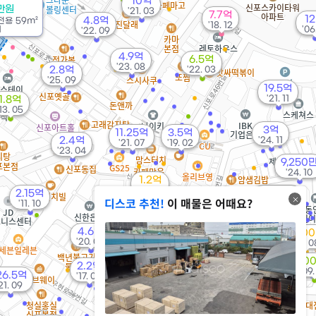
10억
만원
'21. 03
7.7억
1
4.8억
전용
59m²
'18. 12
1
'06.
'22. 09
4.9억
6.5억
'23. 08
2.8억
'22. 03
'25. 09
19.5억
'21. 11
1.8억
'13. 05
3억
11.25억
3.5억
2.4억
'24. 11
'21. 07
'19. 02
'23. 04
9,250
'24. 10
1.2억
'19. 05
2.15억
5,200만
디스코 추천!
이 매물은 어때요?
5.8억
'11. 10
'06. 08
'22. 09
4.6억
5,00
'20. 07
'24. 0
5.7억
2.97억
'11. 09
2,0
2.2억
'15. 06
'09.
26.5억
'17. 09
21. 09
2.67억
'25. 07
7.2억
6억