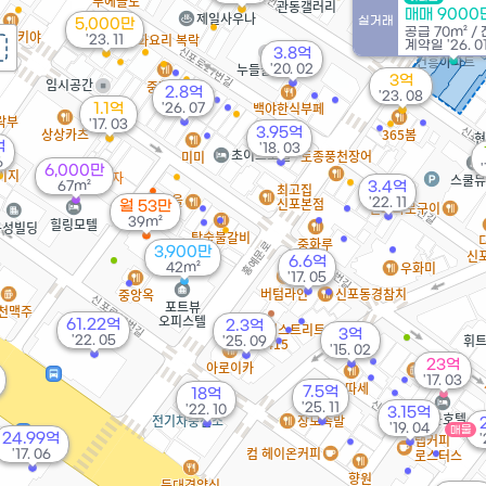
매매 9000
실거래
5,000만
공급
70m²
/
'23. 11
계약일 '26. 0
3.8억
'20. 02
3억
2.8억
'23. 08
1.1억
'26. 07
'17. 03
3.95억
억
'18. 03
6
6,000만
67m²
3.4억
'22. 11
월 53만
39m²
3,900만
6.6억
42m²
'17. 05
61.22억
2.3억
3억
'22. 05
'25. 09
'15. 02
23억
'17. 03
7.5억
18억
'25. 11
'22. 10
3.15억
'19. 04
매물
24.99억
'
'17. 06