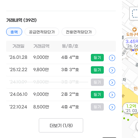
거래내역
(39건)
총액
공급면적당단가
전용면적당단가
3.45
거래일
거래금액
동/층/호
'26. 0
'26.01.28
9,000만
4층 4**호
등기
'25.12.22
9,800만
3층 3**호
등기
'24.10.09
9,800만
3층 3**호
등기
'24.06.10
9,000만
2층 2**호
등기
1.2억
'22.10.24
8,500만
4층 4**호
등기
'21. 03
더보기 (
1/8
)