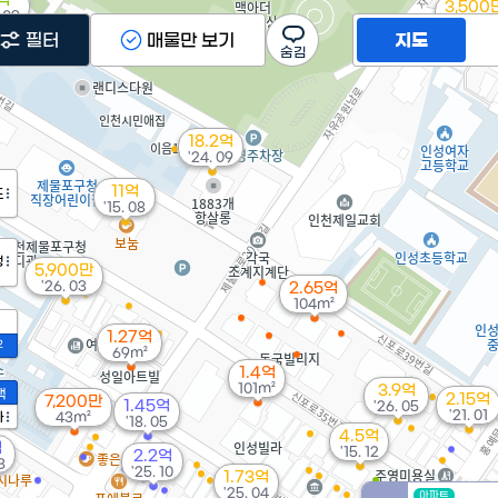
억
3,500
. 09
'21. 04
필터
매물만 보기
지도
18.2억
'24. 09
11억
도
'15. 08
정
5,900만
'26. 03
2.65억
104m²
1.27억
2
69m²
1.4억
101m²
3.9억
액
2.15억
7,200만
1.45억
'26. 05
'21. 01
가
43m²
'18. 05
4.5억
억
'15. 12
2.2억
3
'25. 10
1.73억
'25. 04
아파트