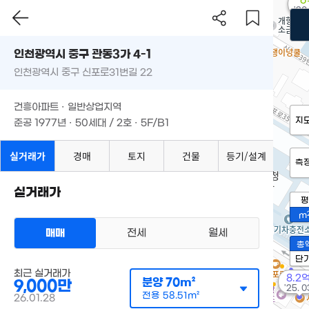
6
'20
인천광역시 중구 관동3가 4-1
인천광역시 중구 신포로31번길 22
건흥아파트 · 일반상업지역
지
준공 1977년 · 50세대 / 2호 · 5F/B1
실거래가
경매
토지
건물
등기/설계
측
실거래가
평
m
매매
전세
월세
총
단
최근 실거래가
8.2
분양
70m²
9,000만
'25. 0
전용
58.51m²
26.01.28