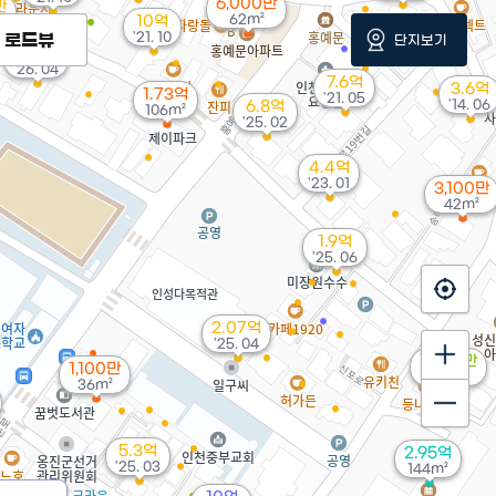
6,000만
만
62m²
10억
'21. 10
로드뷰
단지보기
4.1억
'26. 04
7.6억
3.6억
1.73억
'21. 05
'14. 06
6.8억
106m²
'25. 02
4.4억
'23. 01
3,100만
42m²
1.9억
'25. 06
2.07억
'25. 04
1,000만
1,100만
'11. 06
36m²
5.3억
2.95억
'25. 03
144m²