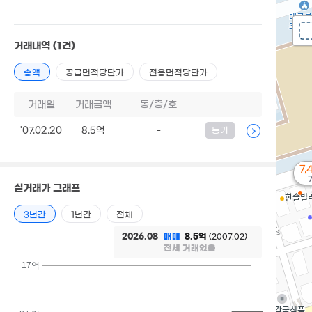
거래내역
(1건)
총액
공급면적당단가
전용면적당단가
거래일
거래금액
동/층/호
'07.02.20
8.5억
-
등기
7,
실거래가 그래프
3년간
1년간
전체
2026.08
매매
8.5억
(2007.02)
전세 거래없음
17억