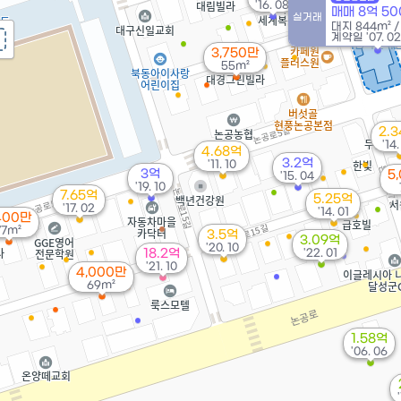
'16. 08
매매 8억 5
실거래
대지
844m²
계약일 '07. 02
3,750만
55m²
2.
'14
4.68억
3.2억
'11. 10
3억
5
'15. 04
'19. 10
7.65억
5.25억
'17. 02
'14. 01
400만
77m²
3.5억
3.09억
'20. 10
18.2억
'22. 01
'21. 10
4,000만
69m²
1.58억
'06. 06