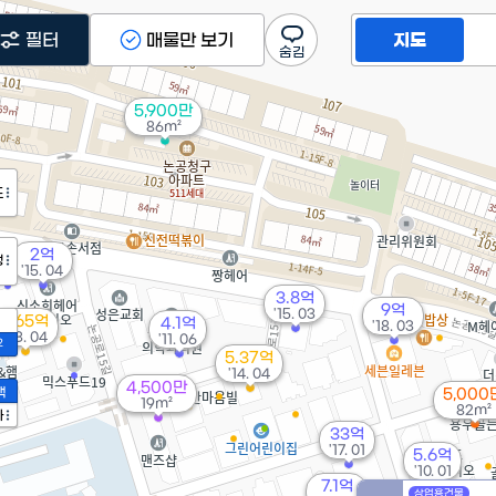
필터
매물만 보기
지도
5,900만
86m²
도
2억
정
'15. 04
3.8억
9억
'15. 03
6.65억
4.1억
'18. 03
'23. 04
'11. 06
2
5.37억
'14. 04
4,500만
액
5,000
19m²
82m²
가
33억
'17. 01
5.6억
'10. 01
7.1억
상업용건물