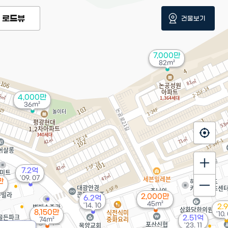
로드뷰
건물보기
7,000만
82m²
4,000만
36m²
7.2억
'09. 07
만
2,000만
6.2억
45m²
'14. 10
2.
8,150만
'10.
2.51억
74m²
'23. 11