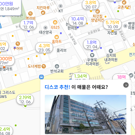
3.8억
000만원
1.18억
'20. 07
/
연
1,849m²
131m²
10.4억
5.75억
1.7억
'14. 08
'10. 09
'12. 06
1.8억
34억
4.3억
'21. 04
. 02
'23. 05
,000만
77m²
1.34억
18억
'20. 11
'22. 05
디스코 추천!
이 매물은 어때요?
2.19억
4.19억
'12. 06
'11. 02
2.24억
'11. 10
1.8억
'11. 12
2.4억
'14. 08