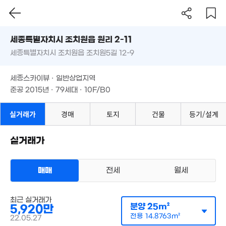
'21. 11
1.02억
'16. 05
세종특별자치시 조치원읍 원리 2-11
1.23억
5,500만
'13. 09
세종특별자치시 조치원읍 조치원5길 12-9
도로명
'13. 06
.1억
세종특별자치시 조치원읍 원리 2-11
필터
매물 탐색
3.1억
. 02
세종스카이뷰 · 일반상업지역
12.3억
'20. 04
8,140만
세종특별자치시 조치원읍 조치원5길 12-9
'22. 03
준공 2015년 · 79세대 · 10F/B0
'19. 08
세종스카이뷰 · 일반상업지역
준공 2015년 · 79세대 · 10F/B0
4.5억
'24. 08
15억
실거래가
경매
토지
건물
등기/설계
'18. 09
5.5억
'21. 02
7.5억
5억
1.6억
'22. 05
3억
실거래가
'06. 12
340m²
'19. 08
11억
25.95억
'21. 09
8.4억
'24. 12
매매
전세
월세
'20. 08
5억
'23. 09
아파트
최근 실거래가
매매 5920만원
11.45억
실거래
분양
25m²
5,920만
공급
25m²
/
전용
15m²
'21. 10
계약일 '22. 05
전용
14.8763m²
22.05.27