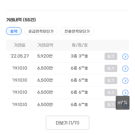
2.94억
'13. 12
24.2억
5억
'15. 07
4
'21. 07
'18.
4.39억
거래내역
(55건)
'19. 12
6.7억
2.8억
총액
공급면적당단가
전용면적당단가
'23. 07
4.1
'15. 10
'14. 
25억
'21. 09
거래일
거래금액
동/층/호
54.34억
매물
51억
'07. 10
'22.05.27
5,920만
3층 3**호
등기
'24. 02
1.05억
5.1억
'19.10.10
6,500만
6층 6**호
'16. 02
등기
'06. 09
'19.10.10
6,500만
6층 6**호
등기
6,013만
'22. 04
'19.10.10
6,500만
6층 6**호
등기
5.8억
m²
'12. 02
6.05억
'19.10.10
6,500만
6층 6**호
등기
'15. 05
6.15억
30m
2.5억
'14. 09
'22. 02
더보기 (
1/11
)
7,000만
'06. 03