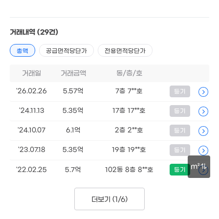
1.42억
경매
28m²
거래내역
(29건)
35억
총액
공급면적당단가
전용면적당단가
'19. 07
월 35만
60m²
거래일
거래금액
동/층/호
.38억
9m²
1.15억
'26.02.26
5.57억
7층 7**호
등기
64m²
'24.11.13
5.35억
17층 17**호
등기
'24.10.07
6.1억
2층 2**호
등기
월 70만
26m²
'23.07.18
5.35억
19층 19**호
등기
m²
'22.02.25
5.7억
102동 8층 8**호
등기
30m
더보기 (
1/6
)
50억
19. 07