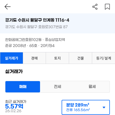
경기도 수원시 팔달구 인계동 1116-4
경기도 수원시 팔달구 효원로307번길 87
도로명
경기도 수원시 팔달구 인계동 1116-4
필터
매물 탐색
한화꿈에그린효원102동 · 중심상업지역
경기도 수원시 팔달구 효원로307번길 87
준공 2008년 · 65호 · 20F/B4
한화꿈에그린효원102동 · 중심상업지역
261.27억
준공 2008년 · 65호 · 20F/B4
'10. 11
실거래가
경매
토지
건물
등기/설계
1.4억
34m²
실거래가
48.5억
'23. 07
1.76억
매매
전세
월세
5.06억
68m²
286m²
23억
오피스텔
'11. 03
최근 실거래가
매매 5억 5700만원
실거래
분양
289m²
5.57억
공급
289m²
/
전용
166m²
계약일 '26. 02
전용
165.56m²
26.02.26