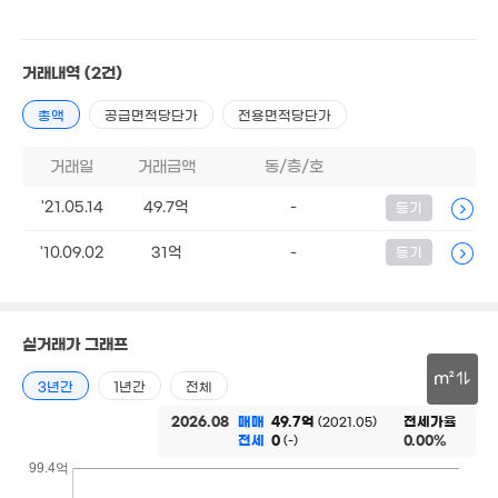
2.4억
3.3억
8.32억
48m²
73m²
'16. 12
2.7억
거래내역
(2건)
43m²
14억
총액
공급면적당단가
전용면적당단가
'25. 07
9.1억
2.87억
2.75억
106m²
7.45억
50m²
59m²
'21. 08
거래일
거래금액
동/층/호
2.8억
2.2억
2.
'21.05.14
49.7억
-
등기
64m²
61m²
63
2.78억
2.7억
2억
32m²
54m²
'10.09.02
31억
58m²
-
등기
2.42억
월 57만
55억
43m²
월 31만
32m²
3m²
54m²
월 71만
실거래가 그래프
41m²
2.05억
m²
47m²
3년간
1년간
전체
38.5억
월 35만
 85만
'21. 02
69m²
30m
9m²
2026.08
매매
49.7억
전세가율
(2021.05)
전세
0
0.00%
(-)
7,500만
월 32만
44m²
26m²
99.4억