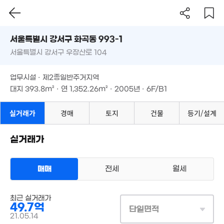
서울시 강서구 화곡동 993-1
서울특별시 강서구 우장산로 104
도로명
서울특별시 강서구 화곡동 993-1
필터
매물 탐색
업무시설 · 제2종일반주거지역
서울특별시 강서구 우장산로 104
대지
393.8m²
· 연
1,352.26m²
· 2005년 · 6F/B1
28억
'25. 11
업무시설 · 제2종일반주거지역
2.3
74m²
대지
393.8m²
· 연
1,352.26m²
· 2005년 · 6F/B1
2.76억
경매
35m²
8.62억
실거래가
경매
토지
건물
등기/설계
109m²
실거래가
2.5억
3.35억
66m²
81m²
매매
전세
월세
3.7억
매물
49m²
상업용건물
매매 49억 7000만원
최근 실거래가
실거래
49.7억
대지
394m²
/
연
1,352m²
단일면적
계약일 '21. 05
21.05.14