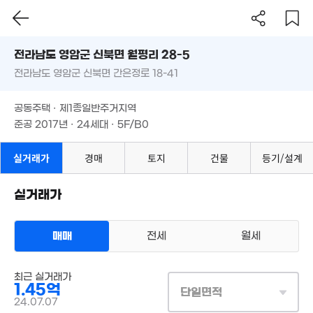
전라남도 영암군 신북면 월평리 28-5
350만
'10. 12
전라남도 영암군 신북면 간은정로 18-41
도로명
전라남도 영암군 신북면 월평리 28-5
필터
매물 탐색
공동주택 · 제1종일반주거지역
전라남도 영암군 신북면 간은정로 18-41
준공 2017년 · 24세대 · 5F/B0
공동주택 · 제1종일반주거지역
준공 2017년 · 24세대 · 5F/B0
실거래가
경매
토지
건물
등기/설계
실거래가
매매
전세
월세
4,000만
82m²
다세대
최근 실거래가
매매 1억 4500만원
실거래
1.45억
공급
108m²
/
전용
84m²
단일면적
계약일 '24. 07
24.07.07