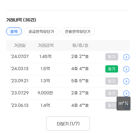
거래내역
(35건)
총액
공급면적당단가
전용면적당단가
거래일
거래금액
동/층/호
'24.07.07
1.45억
2층 2**호
등기
'24.03.13
1.5억
4층 4**호
등기
4.2억
'26. 06
'23.09.21
1.3억
5층 5**호
등기
'23.07.29
9,000만
2층 2**호
등기
m²
'23.06.13
1.4억
4층 4**호
등기
30m
더보기 (
1/7
)