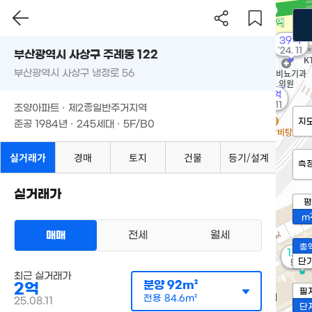
39억
'24. 11
부산광역시 사상구 주례동 122
부산광역시 사상구 냉정로 56
10억
'15. 11
조양아파트 · 제2종일반주거지역
지
준공 1984년 · 245세대 · 5F/B0
실거래가
경매
토지
건물
등기/설계
측
실거래가
평
m
매매
전세
월세
총
1.84
단
58m
최근 실거래가
분양
92m²
2억
필
전용
84.6m²
25.08.11
단