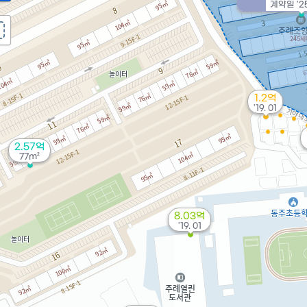
계약일 '25
1.2억
'19. 01
2.57억
77m²
8.03억
'19. 01