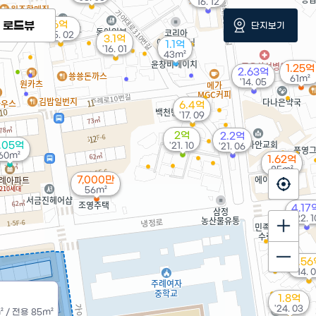
'16. 12
로드뷰
6억
단지보기
'25. 02
3.1억
1.1억
'16. 01
43m²
1.25억
2.63억
61m²
'14. 05
6.4억
'17. 09
2억
2.2억
1.05억
'21. 10
'21. 06
60m²
1.62억
85m²
7,000만
56m²
4.17
'22. 1
1.5
'14. 
1.8억
'24. 03
²
/
전용
85m²