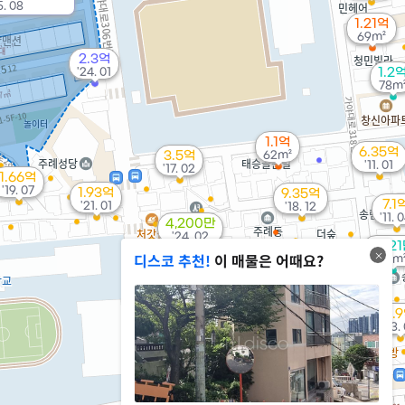
. 08
1.21억
69m²
2.3억
'24. 01
1.2
78m
1.1억
6.35억
3.5억
62m²
'11. 01
'17. 02
1.66억
'19. 07
1.93억
9.35억
7.1
'21. 01
'18. 12
'11. 
4,200만
'24. 02
3,62
7.25억
디스코 추천!
이 매물은 어때요?
20m
'15. 04
1,500만
29m²
1.47억
4.
4,500만
2.32억
'11. 12
'23.
48m²
56m²
8,604만
'19. 01