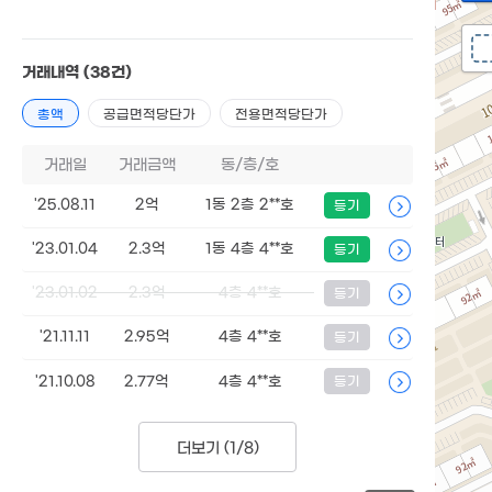
거래내역
(38건)
총액
공급면적당단가
전용면적당단가
거래일
거래금액
동/층/호
'25.08.11
2억
1동 2층 2**호
등기
'23.01.04
2.3억
1동 4층 4**호
등기
'23.01.02
2.3억
4층 4**호
등기
'21.11.11
2.95억
4층 4**호
등기
'21.10.08
2.77억
4층 4**호
등기
더보기 (
1/8
)