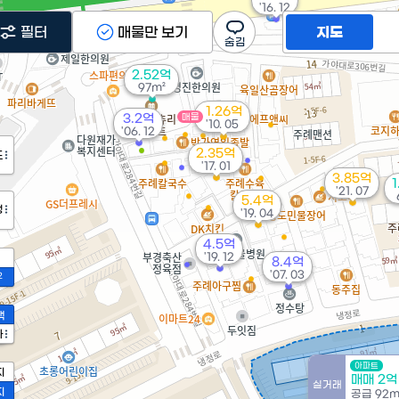
'16. 12
필터
매물만 보기
지도
2.52억
97m²
1.26억
3.2억
매물
'10. 05
'06. 12
2.35억
도
'17. 01
3.85억
'21. 07
5.4억
정
'19. 04
4.5억
'19. 12
8.4억
'07. 03
2
액
억
가
²
아파트
지
매매 2억
실거래
지
공급
92m