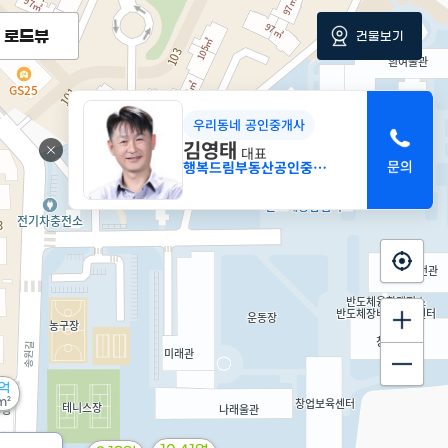
로드뷰
건물보기
우리동네 공인중개사
김영태
대표
행복드림부동산공인중개사사무소
8억
m²