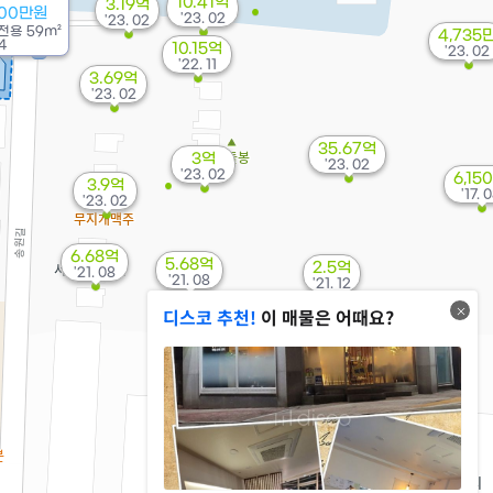
10.41억
3.19억
300만원
'23. 02
'23. 02
전용
59m²
4,735
4
10.15억
'23. 02
'22. 11
3.69억
'23. 02
35.67억
3억
'23. 02
'23. 02
6,15
3.9억
'17. 
'23. 02
6.68억
5.68억
2.5억
'21. 08
'21. 08
'21. 12
디스코 추천!
이 매물은 어때요?