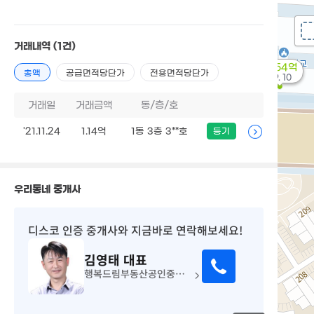
거래내역
(1건)
99.54억
총액
공급면적당단가
전용면적당단가
'09. 10
거래일
거래금액
동/층/호
'21.11.24
1.14억
1동 3층 3**호
등기
우리동네 중개사
디스코 인증 중개사
와 지금바로 연락해보세요!
김영태
대표
행복드림부동산공인중개사사무소