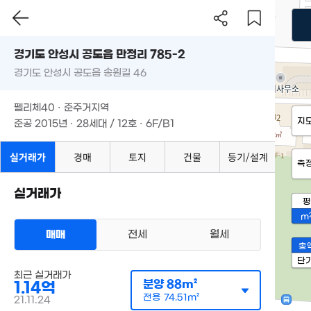
경기도 안성시 공도읍 만정리 785-2
경기도 안성시 공도읍 송원길 46
펠리체40 · 준주거지역
지
준공 2015년 · 28세대 / 12호 · 6F/B1
실거래가
경매
토지
건물
등기/설계
측
실거래가
평
m
매매
전세
월세
총
단
최근 실거래가
분양
88m²
1.14억
전용
74.51m²
21.11.24