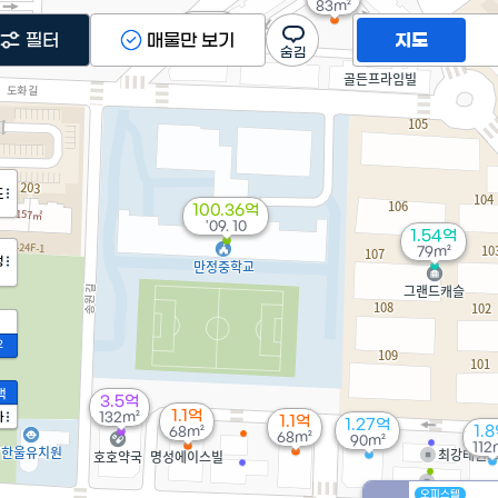
83m²
21억
필터
매물만 보기
지도
'23. 09
도
100.36억
'09. 10
1.54억
79m²
정
2
액
3.5억
1.1억
가
132m²
1.1억
1.27억
1.
68m²
68m²
90m²
112
오피스텔