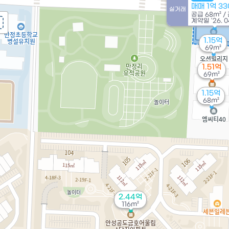
매매 1억 3
실거래
공급
68m²
/
계약일 '26. 0
1.15억
69m²
1.51억
69m²
1.15억
68m²
2.44억
116m²