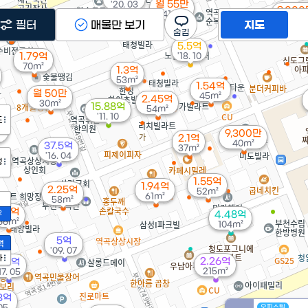
월 55만
'20. 03
9,000
41m²
59m²
1.32억
필터
매물만 보기
지도
47m²
5.5억
1.79억
'18. 10
70m²
1.3억
53m²
1.54억
월 50만
45m²
2.45억
30m²
15.88억
54m²
'11. 10
도
억
9,300만
2.1억
40m²
37.5억
37m²
7억
'16. 04
정
²
1.55억
1.94억
2.25억
52m²
61m²
58m²
2.1억
2
4.48억
66m²
104m²
5억
액
'09. 07
가
2.26억
9.8억
215m²
17. 05
3억
 05
오피스텔