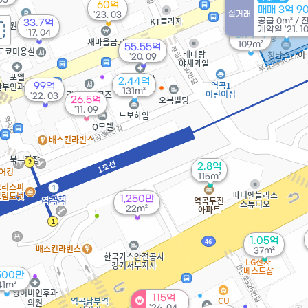
60억
매매 3억 9
실거래
'23. 03
공급
0m²
/
33.7억
계약일 '21. 1
'17. 04
3.79억
109m²
55.55억
'20. 09
2.44억
99억
131m²
'22. 03
26.5억
'11. 09
2.8억
115m²
1,250만
22m²
1.05억
37m²
,500만
41m²
115억
'26. 04