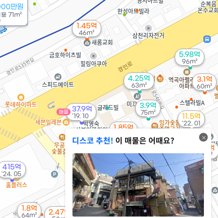
000만원
전용
71m²
0
1.45억
46m²
5.98억
96m²
4.25억
3.1억
63m²
60m²
3.9억
37.9억
매물
75m²
'19. 10
11.5억
'22. 01
1.85억
1.4억
48m²
디스코 추천!
이 매물은 어때요?
81.5억
52m²
'26. 01
1.55억
43m²
3.8억
'25. 02
415억
9,900만
'24. 05
0m²
2,000만
1.8억
34m²
2.47억
64m²