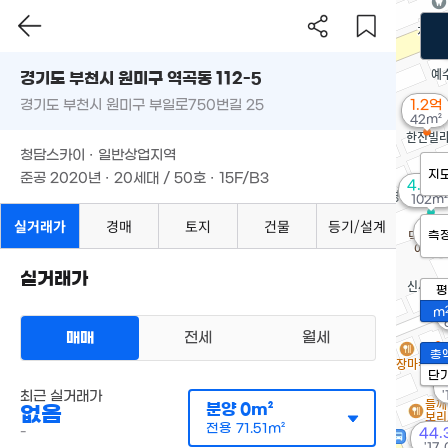
경기도 부천시 원미구 역곡동 112-5
경기도 부천시 원미구 부일로750번길 25
1.2억
42m²
청담스카이 · 일반상업지역
지
준공 2020년 · 20세대 / 50호 · 15F/B3
4.22
102m²
실거래가
경매
토지
건물
등기/설계
2.
측
53m
실거래가
평
m
매매
전세
월세
총
단
최근 실거래가
'
분양
0m²
없음
전용
71.51m²
-
44.
'17.