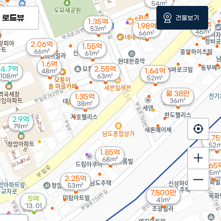
54m²
만
로드뷰
건물보기
1.35억
1.3억
1.98억
53m²
46m²
66m²
2.06억
1.55억
66m²
61m²
1.6억
4.7억
2.55억
1.64억
48m²
108m²
63m²
52m²
월 38만
1.35억
36m²
38m²
2.9억
79m²
1.7
52m
1.85억
68m²
2.65
65m²
2.25억
53m²
7,500만
5억
41m²
'13. 01