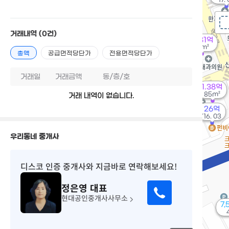
거래내역
(0건)
10.81억
97m²
총액
공급면적당단가
전용면적당단가
거래일
거래금액
동/층/호
1.38억
85m²
거래 내역이 없습니다.
26억
'16. 03
우리동네 중개사
디스코 인증 중개사
와 지금바로 연락해보세요!
정은영
대표
현대공인중개사사무소
7