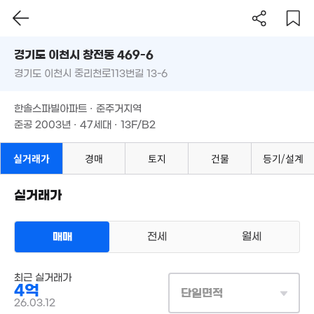
'26. 06
3.2억
경기도 이천시 창전동 469-6
'17. 09
9.2억
경기도 이천시 중리천로113번길 13-6
도로명
'15. 07
8,300만
경기도 이천시 창전동 469-6
필터
매물 탐색
4억
63m²
한솔스파빌아파트 · 준주거지역
'18. 10
경기도 이천시 중리천로113번길 13-6
준공 2003년 · 47세대 · 13F/B2
1.55억
7,500만
2.55억
76m²
59m²
125m²
한솔스파빌아파트 · 준주거지역
4.7억
2.1억
'17. 11
'17. 11
준공 2003년 · 47세대 · 13F/B2
9.55억
3.2억
'10. 03
8,000만
'15. 06
1.65억
실거래가
경매
토지
건물
등기/설계
95m²
'24. 07
2.3억
'20. 04
실거래가
2.1억
2억
38.6억
'14. 03
77m²
'23. 05
9억
2.76억
'18. 04
매매
전세
월세
263m²
아파트
매매 4억
최근 실거래가
실거래
공급
148m²
/
전용
121m²
4억
단일면적
계약일 '26. 03
4,500만
26.03.12
31m²