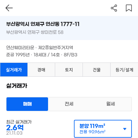
부산시 연제구 연산동 1777-11
6,500만
75m²
부산광역시 연제구 쌍미천로 58
도로명
3,800만
40m²
2.5억
부산광역시 연제구 연산동 1777-11
필터
매물 탐색
'13. 12
연산훼미리타운 · 제2종일반주거지역
부산광역시 연제구 쌍미천로 58
1.53억
준공 1995년 · 18세대 / 14호 · 8F/B3
104m²
4.3억
'15. 09
연산훼미리타운 · 제2종일반주거지역
준공 1995년 · 18세대 / 14호 · 8F/B3
4.4억
'15. 10
실거래가
경매
토지
건물
등기/설계
5.9억
2.5억
'21. 01
'15. 04
실거래가
3.3억
83m²
매매
전세
월세
2.55억
'15. 03
아파트
최근 실거래가
매매 1억 6500만원
분양
119m²
2.6억
실거래
공급
101m²
/
전용
85m²
전용
90.96m²
21.11.03
2.8억
계약일 '20. 10