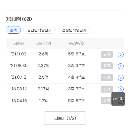
62m²
1.33억
.77억
'12. 04
1.5억
17. 03
'16. 06
1.45억
거래내역
(6건)
82m²
총액
공급면적당단가
전용면적당단가
.2억
2.15억
2.6억
1. 03
'15. 04
거래일
거래금액
동/층/호
'21. 04
1.75억
6.5억
38m²
월 80만
'21.11.03
2.6억
5층 5**호
등기
'16. 09
83m²
2.01억
57m²
'21.08.30
2.37억
3층 3**호
등기
8.1억
매물
6.8억
'18. 04
1.7억
.13억
'21.07.12
2.5억
4층 4**호
등기
'21. 07
'21. 03
15. 11
'18.03.12
2.17억
3층 3**호
등기
11.2억
2.1억
1.98억
'23. 01
97m²
'19. 08
m²
'16.04.15
1.7억
5층 5**호
등기
2.7억
5.9억
1.77억
30m
'21. 09
'26. 04
'21. 03
2,574만
'14. 12
2.35억
더보기 (
1/2
)
'17. 08