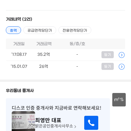
월 525만
1.9억
165m²
33m²
19.65
26.95억
'17. 06
거래내역
(2건)
'18. 09
7.4억
1.73억
'10. 12
월 18만
총액
41m²
공급면적당단가
전용면적당단가
41m²
2.6억
3.15억
60m²
3.06억
거래일
거래금액
동/층/호
80m²
47m²
'17.08.17
35.2억
-
등기
11.6억
월 60만
매물
'15. 01
2.93억
20m²
61m²
21억
'15.01.07
26억
-
등기
'26. 04
3.42억
2.4억
10.82억
55m²
65m²
'20. 07
우리동네 중개사
3.3억
2.5억
3.79억
59m²
m²
월 70만
55m²
60m²
39m²
디스코 인증 중개사
와 지금바로 연락해보세요!
30m
4.72억
2.5억
최영만
대표
85m²
120억
1.59억
64m²
'26. 06
35m²
밝은공인중개사사무소