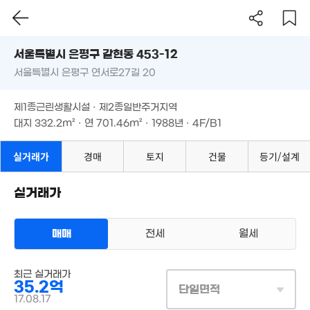
116m²
2.26억
33m²
89m²
서울시 은평구 갈현동 453-12
8.55억
6.8억
67억
'15. 09
서울특별시 은평구 연서로27길 20
도로명
'16. 04
'24. 12
서울특별시 은평구 갈현동 453-12
필터
매물 탐색
15억
제1종근린생활시설 · 제2종일반주거지역
1.85억
월 22만
14.2억
서울특별시 은평구 연서로27길 20
6m²
43m²
52m²
'20. 07
대지
332.2m²
· 연
701.46m²
· 1988년 · 4F/B1
25.
매물
월 400만
'16. 
제1종근린생활시설 · 제2종일반주거지역
66m²
대지
332.2m²
· 연
701.46m²
· 1988년 · 4F/B1
27.95억
'26. 04
실거래가
경매
토지
건물
등기/설계
2
'21
39.5억
매물
18억
'15. 08
'23. 08
실거래가
월 75만
46m²
10억
15.18억
'18. 06
'24. 05
매매
전세
월세
6.45억
9.7억
매물
'16. 06
'22. 03
42억
상업용건물
'26. 01
최근 실거래가
매매 35억 2000만원
실거래
35.2억
대지
332m²
/
연
695m²
단일면적
계약일 '17. 08
월 260만
17.08.17
139m²