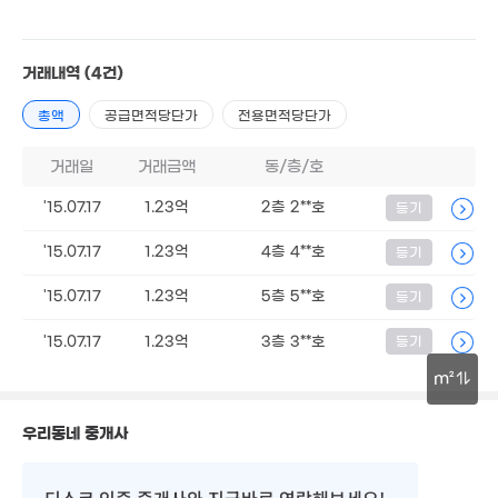
2.1
52m²
'16.
5억
1.35억
'16. 09
3.5
20m²
2.93억
거래내역
(4건)
73m²
77m²
2.6억
31m²
1.85억
총액
공급면적당단가
전용면적당단가
7,0
3.5억
1.21억
82m²
71m
51m²
'08. 10
거래일
거래금액
동/층/호
5.98억
2.5억
7.8억
10억
'20. 05
20m²
'25. 04
'15.07.17
1.23억
2층 2**호
등기
'11. 04
2.57억
5.2억
2.75억
7,500만
'15.07.17
1.23억
4층 4**호
23m²
등기
'20. 09
36m²
42m²
5.07억
'15.07.17
1.23억
5층 5**호
등기
'17. 01
2.5억
23m²
2.29억
4.1억
'15.07.17
1.23억
3층 3**호
등기
4.6억
19m²
'23. 09
'21. 05
m²
2.6억
1.5억
21m²
1.8억
19m²
30m
26m²
우리동네 중개사
2.98억
10.15억
4.4억
29m²
'15. 02
96m²
디스코 인증 중개사
와 지금바로 연락해보세요!