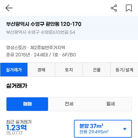
'15. 11
4억
부산시 수영구 광안동 120-170
1.4억
'19. 10
월 42만
20m²
1.97억
부산광역시 수영구 수영로610번길 54
도로명
25m²
99m²
부산광역시 수영구 광안동 120-170
필터
매물 탐색
2.6억
명성스토리 · 제2종일반주거지역
'15. 03
부산광역시 수영구 수영로610번길 54
준공 2015년 · 24세대 / 1호 · 6F/B0
2.3억
33m²
2.3억
14.15억
2.4억
71m²
2.9억
'22. 09
명성스토리 · 제2종일반주거지역
월 53만
44m²
'11. 11
35m²
준공 2015년 · 24세대 / 1호 · 6F/B0
2억
1.5억
8. 05
24m²
2억
1.6억
28m²
실거래가
경매
토지
건물
등기/설계
25m²
1.6억
4.1억
21m²
4,800만
'21. 08
월 52만
19m²
2억
실거래가
33m²
61m²
2.07억
33m²
1.
1.88억
31
'16. 04
매매
전세
월세
2.15억
9,700만
60m²
40m²
3.4억
2.54억
'15. 07
2.7억
다세대
62m²
최근 실거래가
매매 1억 2320만원
76m²
분양
37m²
1.23억
실거래
2.8억
공급
37m²
/
전용
29m²
5.9억
1.3억
2.9억
77m²
전용
29.495m²
15.07.17
계약일 '15. 07
100m²
21m²
81m²
3.16억