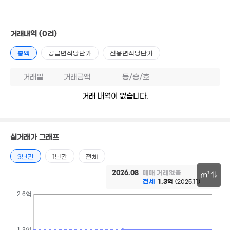
9m²
11.2억
'26. 04
1,045만
'12. 11
거래내역
(0건)
39억
월 900만
29.22억
'15. 07
628m²
'20. 12
총액
공급면적당단가
전용면적당단가
거래일
거래금액
동/층/호
거래 내역이 없습니다.
실거래가 그래프
3년간
1년간
전체
6.3억
0. 07
2026.08
매매 거래없음
m²
전세
1.3억
(2025.11)
30m
2.6억
1.3억