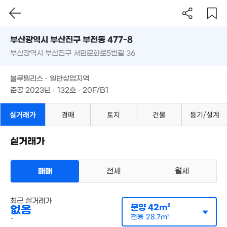
27m²
부산시 부산진구 부전동 477-8
12.78억
월 55만
'20. 03
0m²
부산광역시 부산진구 서면문화로5번길 36
도로명
6.5억
월 48만
'20. 12
부산광역시 부산진구 부전동 477-8
필터
매물 탐색
26m²
3.5억
블루펠리스 · 일반상업지역
3. 07
부산광역시 부산진구 서면문화로5번길 36
준공 2023년 · 132호 · 20F/B1
1,000만
2.55억
120억
경매
'15. 10
71m²
2.
'22. 01
'22.
블루펠리스 · 일반상업지역
준공 2023년 · 132호 · 20F/B1
5,300만
39.5억
55m²
'22. 08
2.36억
실거래가
경매
토지
건물
등기/설계
89m²
300만
15.5억
월 44만
1m²
'21. 11
0m²
5.23억
실거래가
'17. 01
15.8억
'23. 06
800만
14억
1.64억
m²
매매
전세
월세
'25. 07
39m²
28억
'18. 10
최근 실거래가
오피스텔
분양
42m²
없음
월세 2000만원/66만원
실거래
전용
28.7m²
공급
42m²
/
전용
29m²
-
750만
계약일 '26. 07