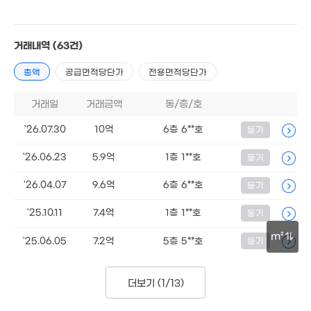
3.
거래내역
(63건)
66
총액
공급면적당단가
전용면적당단가
거래일
거래금액
동/층/호
14.9억
0m²
'26.07.30
10억
6층 6**호
등기
'26.06.23
5.9억
1층 1**호
등기
'26.04.07
9.6억
6층 6**호
등기
'25.10.11
7.4억
1층 1**호
등기
m²
'25.06.05
7.2억
5층 5**호
등기
30m
더보기 (
1/13
)