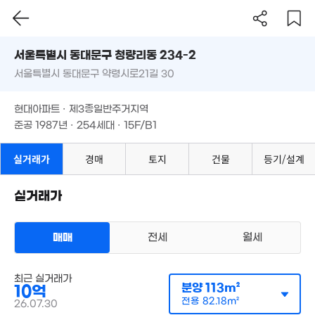
서울시 동대문구 청량리동 234-2
서울특별시 동대문구 약령시로21길 30
8.9억
도로명
13.4억
'20. 10
'26. 01
서울특별시 동대문구 청량리동 234-2
필터
매물 탐색
현대아파트 · 제3종일반주거지역
서울특별시 동대문구 약령시로21길 30
준공 1987년 · 254세대 · 15F/B1
5억
10.35억
5.5억
현대아파트 · 제3종일반주거지역
31m²
77m²
'19. 01
준공 1987년 · 254세대 · 15F/B1
7.2억
'26. 06
실거래가
경매
토지
건물
등기/설계
10.3억
'26. 07
실거래가
3.5억
 9만
78m²
4m²
매매
전세
월세
5.85억
'18. 07
아파트
매매 10억
실거래
최근 실거래가
1.89억
9.95억
공급
113m²
/
전용
82m²
분양
113m²
10억
45m²
계약일 '26. 07
'20. 12
전용
82.18m²
26.07.30