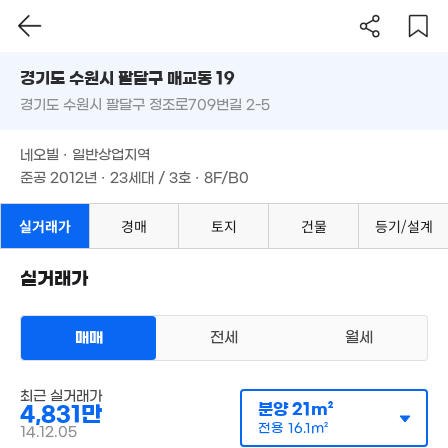
'17. 10
2억
'12. 04
경기도 수원시 팔달구 매교동 19
5,825만
경기도 수원시 팔달구 정조로709번길 2-5
4,221만
도로명
'20. 02
'22. 09
1.27억
경기도 수원시 팔달구 매교동 19
필터
매물 탐색
6.2억
'25. 02
네오빌 · 일반상업지역
'21. 04
경기도 수원시 팔달구 정조로709번길 2-5
6억
준공 2012년 · 23세대 / 3호 · 8F/B0
0. 05
월 39만
2.9
24m²
네오빌 · 일반상업지역
27.82억
'22.
'20. 12
준공 2012년 · 23세대 / 3호 · 8F/B0
6,200만
26m²
6,542만
실거래가
경매
토지
건물
등기/설계
1.63억
'20. 07
1.16억
59m²
'13. 01
4.62억
57억
실거래가
'21. 02
25. 05
매매
전세
월세
12억
다세대
'16. 09
최근 실거래가
매매 4831만원
실거래
분양
21m²
4,831만
공급
21m²
/
전용
16m²
3.42억
계약일 '14. 12
전용
16.1m²
117m²
14.12.05