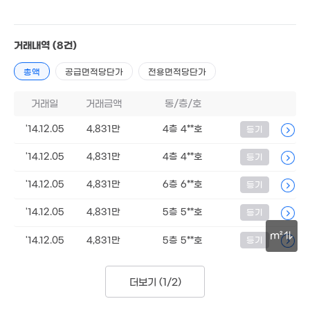
5,000만
21m²
거래내역
(8건)
16.3억
총액
공급면적당단가
전용면적당단가
'15. 07
3.75억
1,000만
8.43억
거래일
거래금액
동/층/호
77m²
'23. 10
'21. 07
14억
'14.12.05
4,831만
4층 4**호
등기
15.5억
'24. 08
3,247만
'25. 10
'12. 02
'14.12.05
4,831만
4층 4**호
등기
'14.12.05
4,831만
6층 6**호
등기
1.25억
2.95억
'20. 11
83m²
'14.12.05
4,831만
5층 5**호
등기
m²
'14.12.05
4,831만
5층 5**호
등기
3,220만
'08. 11
30m
1.5억
4.45억
'08. 07
.3억
'18. 11
2.6억
더보기 (
1/2
)
9m²
'21. 03