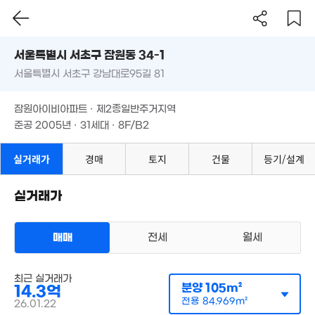
월 130만
'21.
42m²
서울시 서초구 잠원동 34-1
월 70만
서울특별시 서초구 강남대로95길 81
44m²
도로명
33억
'26. 08
서울특별시 서초구 잠원동 34-1
필터
매물 탐색
잠원아이비아파트 · 제2종일반주거지역
6.2억
서울특별시 서초구 강남대로95길 81
준공 2005년 · 31세대 · 8F/B2
43m²
23.3억
매물
'13. 03
잠원아이비아파트 · 제2종일반주거지역
10.6억
준공 2005년 · 31세대 · 8F/B2
218m²
28.7억
20.9억
매물
'13. 02
110m²
실거래가
경매
토지
건물
등기/설계
1.3억
37m²
38.5억
'19. 07
18.2억
14억
실거래가
매물
'10. 08
110m²
3,500만
'08. 01
10.75억
87억
매물
107m²
매매
전세
월세
'21. 03
77억
'21. 09
아파트
최근 실거래가
매매 14억 3000만원
실거래
66억
분양
105m²
14.3억
공급
105m²
/
전용
85m²
매물
'25. 04
계약일 '26. 01
전용
84.969m²
26.01.22