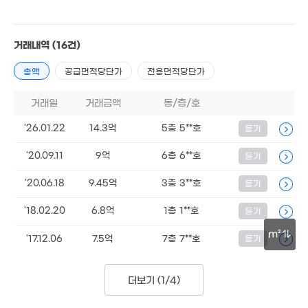
50억
월 90만
매물
68
'26. 06
33m²
'26. 
5.48억
거래내역
(16건)
70m²
총액
공급면적당단가
전용면적당단가
53억
'26. 08
2.2억
거래일
거래금액
동/층/호
36m²
14.2억
매물
'26.01.22
14.3억
5층 5**호
'09. 11
등기
90억
'26. 08
'20.09.11
9억
6층 6**호
등기
26.25억
'17. 08
'20.06.18
9.45억
3층 3**호
등기
30.5억
'18.02.20
6.8억
1층 1**호
등기
'16. 12
m²
'17.12.06
7.5억
7층 7**호
등기
30m
33억
더보기 (
1/4
)
매물
'22. 09