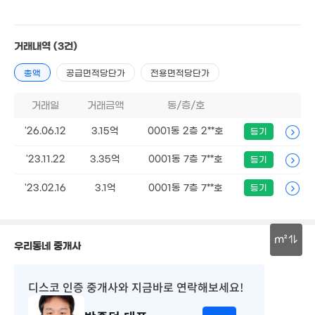
21.5억
117억
'18. 04
10.5억
3억
'16. 10
'21. 08
'20. 02
거래내역
(3건)
총액
공급면적당단가
전용면적당단가
2.45억
71m²
거래일
거래금액
동/층/호
14억
8.87억
5.15억
'23. 06
1.6억
'17. 05
'17. 12
'26.06.12
3.15억
0001동 2층 2**호
등기
86m²
14억
'20. 01
'23.11.22
3.35억
0001동 7층 7**호
등기
4.9억
10억
'21. 08
'20. 11
4.18억
'23.02.16
3.1억
0001동 7층 7**호
등기
4.95억
'21. 09
6.9억
'19. 11
'13. 08
2.3억
58m²
3억
2.7억
'18. 05
'21. 07
3억
1.5억
m²
우리동네 중개사
'17. 05
'07. 07
30m
5.75억
디스코 인증 중개사
와 지금바로 연락해보세요!
1.38억
2.09억
매
'18. 09
58m²
80m²