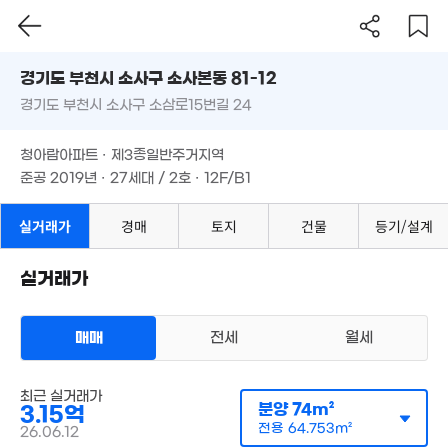
86m²
'21. 04
경기도 부천시 소사구 소사본동 81-12
77.
1.7억
경기도 부천시 소사구 소삼로15번길 24
도로명
'21.
'20. 05
1.7억
46m²
경기도 부천시 소사구 소사본동 81-12
필터
매물 탐색
16.5억
85억
청아람아파트 · 제3종일반주거지역
'18. 09
'18. 09
경기도 부천시 소사구 소삼로15번길 24
3.2억
준공 2019년 · 27세대 / 2호 · 12F/B1
3.86억
109m²
'21. 04
청아람아파트 · 제3종일반주거지역
15.6억
'21. 03
월 40만
준공 2019년 · 27세대 / 2호 · 12F/B1
35m²
3억
63m²
.1억
실거래가
경매
토지
건물
등기/설계
3m²
1.95억
60억
40m²
'21. 07
실거래가
1.5억
47m²
2.25억
3.5억
65m²
101m²
3.4억
1.7억
매매
전세
월세
'16. 08
70m²
아파트
3.5억
매매 1억 8025만원
실거래
최근 실거래가
74m²
공급
0m²
/
전용
56m²
분양
74m²
3.15억
계약일 '17. 10
전용
64.753m²
26.06.12
1.8억
'24. 03