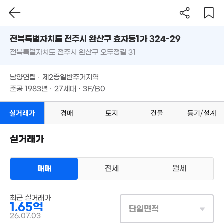
'19. 12
전북특별자치도 전주시 완산구 효자동1가 324-29
3.28억
'13. 11
전북특별자치도 전주시 완산구 오두정길 31
도로명
전북특별자치도 전주시 완산구 효자동1가 324-29
필터
매물 탐색
남양연립 · 제2종일반주거지역
전북특별자치도 전주시 완산구 오두정길 31
준공 1983년 · 27세대 · 3F/B0
남양연립 · 제2종일반주거지역
준공 1983년 · 27세대 · 3F/B0
실거래가
경매
토지
건물
등기/설계
실거래가
1.54억
103m²
매매
전세
월세
5.58억
최근 실거래가
다세대
'23. 11
1.65억
매매 1억 6500만원
단일면적
실거래
공급
65m²
/
전용
59m²
26.07.03
계약일 '26. 07