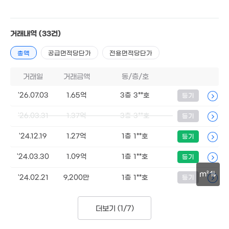
.95억
1.3억
6. 05
'26. 03
9,500만
2.55억
거래내역
(33건)
'11. 08
1.5억
'26. 03
56m²
1.19억
총액
공급면적당단가
전용면적당단가
'13. 10
1.65억
33
거래일
거래금액
동/층/호
'21. 03
'11
'26.07.03
1.65억
3층 3**호
등기
2.4억
'26.03.31
1.37억
3층 3**호
등기
'18. 01
1.35억
9,850만
105m²
'13. 03
2.5억
'24.12.19
1.27억
1층 1**호
등기
'18. 01
1.37억
'24.03.30
1.09억
1층 1**호
등기
'16. 09
m²
'24.02.21
9,200만
1층 1**호
등기
6,989만
3.7
'13. 09
110
30m
5,139만
590만
'16. 02
'15. 01
더보기 (
1/7
)