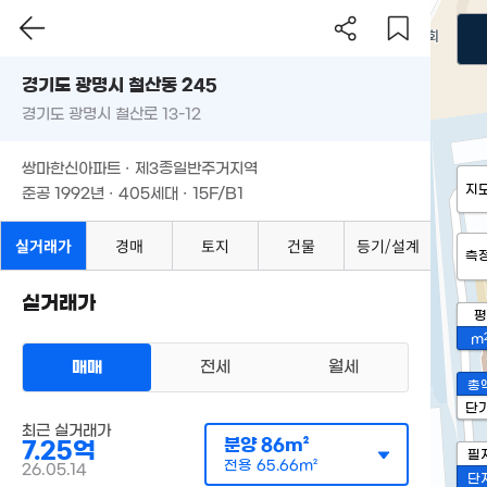
경기도 광명시 철산동 245
경기도 광명시 철산로 13-12
쌍마한신아파트 · 제3종일반주거지역
지
준공 1992년 · 405세대 · 15F/B1
실거래가
경매
토지
건물
등기/설계
측
실거래가
평
m
매매
전세
월세
총
단
최근 실거래가
분양
86m²
7.25억
필
전용
65.66m²
26.05.14
단