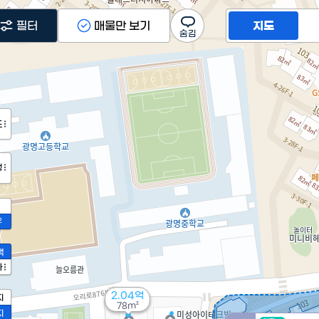
필터
매물만 보기
지도
도
정
2
액
가
2.04억
지
78m²
지