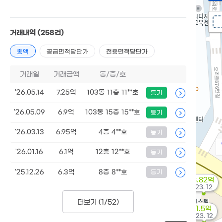
거래내역
(258건)
총액
공급면적당단가
전용면적당단가
거래일
거래금액
동/층/호
'26.05.14
7.25억
103동 11층 11**호
등기
'26.05.09
6.9억
103동 15층 15**호
등기
'26.03.13
6.95억
4층 4**호
등기
'26.01.16
6.1억
12층 12**호
등기
'25.12.26
6.3억
8층 8**호
등기
3.82억
'23. 12
더보기 (
1/52
)
1.5억
'23. 12