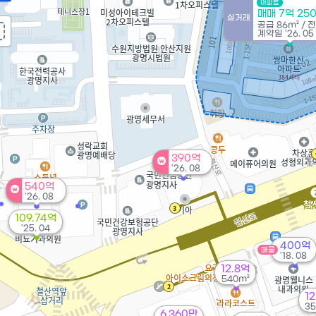
아파트
매매 7억 25
실거래
공급
86m²
/
계약일 '26. 05
390억
'26. 08
540억
'26. 08
109.74억
'25. 04
400억
매물
'18. 08
12.8억
540m²
12
35
6,360만