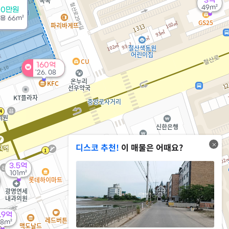
3억
49m²
00만원
전용
66m²
160억
'26. 08
디스코 추천!
이 매물은 어때요?
2.1억
3.5억
109m²
101m²
2.4억
85m²
.9억
9,700만
8m²
65억
42m²