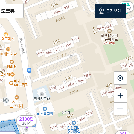
15억
93m²
로드뷰
단지보기
2,130만
25m²