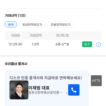
거래내역
(1건)
총액
공급면적당단가
전용면적당단가
거래일
거래금액
동/층/호
'21.09.30
1.3억
6층 6**호
등기
우리동네 중개사
3.69
디스코 인증 중개사
와 지금바로 연락해보세요!
82m²
m²
2.4억
이재범
대표
30m
85m²
김포신한부동산공인중개사사무소