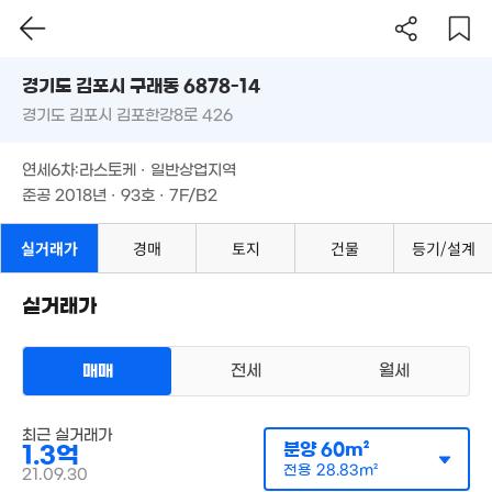
월 85만
1억
51.21억
0m²
경기도 김포시 구래동 6878-14
52m²
'16. 05
경기도 김포시 김포한강8로 426
도로명
8,500만
105억
52m²
경기도 김포시 구래동 6878-14
'21. 03
필터
매물 탐색
연세6차:라스토케 · 일반상업지역
경기도 김포시 김포한강8로 426
준공 2018년 · 93호 · 7F/B2
3.25억
228m²
2.95억
155m²
4.1억
연세6차:라스토케 · 일반상업지역
286m²
6.44억
준공 2018년 · 93호 · 7F/B2
82m²
1억
2.12억
경매
52m²
157m²
29.46억
실거래가
경매
토지
건물
등기/설계
'15. 10
18.05억
6.5억
41.92억
858m²
매물
실거래가
183m²
'16. 06
2.1억
148m²
매매
전세
월세
1.02억
58m²
4.4억
경매
오피스텔
182m²
최근 실거래가
매매 7억 7500만원
실거래
분양
60m²
1.3억
공급
202m²
/
전용
108m²
계약일 '24. 04
전용
28.83m²
21.09.30