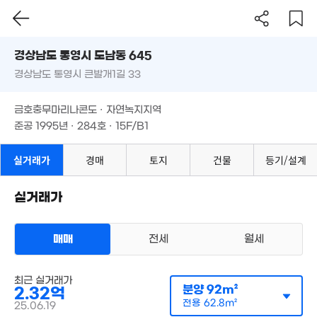
경상남도 통영시 도남동 645
경상남도 통영시 큰발개1길 33
도로명
경상남도 통영시 도남동 645
필터
매물 탐색
금호충무마리나콘도 · 자연녹지지역
경상남도 통영시 큰발개1길 33
준공 1995년 · 284호 · 15F/B1
금호충무마리나콘도 · 자연녹지지역
준공 1995년 · 284호 · 15F/B1
실거래가
경매
토지
건물
등기/설계
상가사무실
매매 3억 5280만원
실거래가
실거래
공급
92m²
/
전용
63m²
계약일 '21. 12
매매
전세
월세
최근 실거래가
3.21억
분양
92m²
2.32억
'10. 04
전용
62.8m²
25.06.19