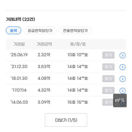
27.85억
'10. 04
거래내역
(22건)
16.78억
'10. 04
총액
공급면적당단가
전용면적당단가
1.34억
'14. 09
거래일
거래금액
동/층/호
'25.06.19
2.32억
10층 10**호
등기
2.76억
'16. 12
'21.12.30
3.53억
14층 14**호
등기
4,000만
'18.01.30
4.08억
14층 14**호
등기
'08. 04
'17.07.14
4.32억
14층 14**호
등기
4,500만
'07. 09
m²
'14.06.03
3.09억
15층 15**호
등기
70만
6. 11
50m
3.76억
400만
'09. 05
더보기 (
1/5
)
'10. 11