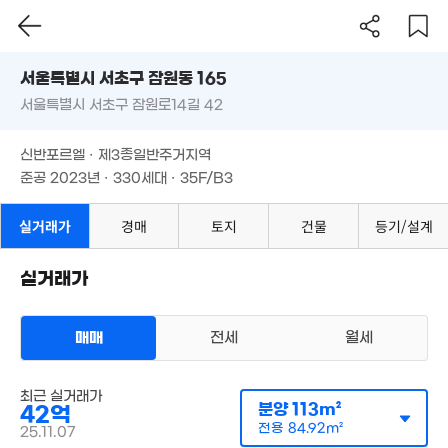
서울시 서초구 잠원동 165
49.5억
서울특별시 서초구 잠원로14길 42
173m²
도로명
서울특별시 서초구 잠원동 165
필터
매물 탐색
30억
신반포르엘 · 제3종일반주거지역
105m²
서울특별시 서초구 잠원로14길 42
준공 2023년 · 330세대 · 35F/B3
신반포르엘 · 제3종일반주거지역
준공 2023년 · 330세대 · 35F/B3
실거래가
경매
토지
건물
등기/설계
실거래가
매매
전세
월세
아파트
매매 42억
실거래
최근 실거래가
공급
113m²
/
전용
85m²
계약일 '25. 11
분양
113m²
42억
전용
84.92m²
25.11.07