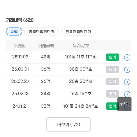
거래내역
(6건)
총액
공급면적당단가
전용면적당단가
거래일
거래금액
동/층/호
16.38억
59m²
'25.11.07
42억
101동 11층 11**호
등기
'25.03.01
36억
30층 30**호
등기
21억
'25.02.27
36억
20층 20**호
등기
79m²
'25.02.13
34억
16층 16**호
등기
m²
'24.11.21
32억
101동 24층 24**호
등기
25.23억
623m²
30m
더보기 (
1/2
)