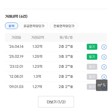
2.98억
'15. 09
13억
거래내역
(6건)
'16. 03
1.3억
936만
'18. 07
총액
공급면적당단가
전용면적당단가
'17. 02
거래일
거래금액
동/층/호
2.52억
'16. 07
5.88억
'18. 12
'26.04.14
1.32억
2층 2**호
등기
10억
'21. 06
3.8억
'25.02.19
1.25억
3층 3**호
'11. 09
등기
2.5억
'23.12.01
1.23억
2층 2**호
등기
'15. 03
1.2억
1.3억
'19. 11
80m²
'12.08.01
1.3억
2층 2**호
등기
7,800만
4,950만
57m²
m²
'09.01.03
1.27억
2층 2**호
등기
'16. 07
8,700만
1,052만
30m
'22. 04
'11. 12
더보기 (
1/2
)
1.3
'23.