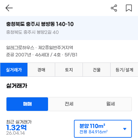
'26. 07
4,10
39m²
충청북도 충주시 봉방동 140-10
6억
'26. 07
충청북도 충주시 봉방2길 40
도로명
2.2억
1.93억
충청북도 충주시 봉방동 140-10
'13. 05
필터
매물 탐색
105m²
알레그로하우스 · 제2종일반주거지역
1억
충청북도 충주시 봉방2길 40
준공 2007년 · 46세대 / 4호 · 5F/B1
82m²
알레그로하우스 · 제2종일반주거지역
준공 2007년 · 46세대 / 4호 · 5F/B1
6,000만
8.34억
86m²
실거래가
경매
토지
건물
등기/설계
'15. 07
3,000
52m²
3.95억
실거래가
'15. 07
매매
전세
월세
다세대
매매 1억 3200만원
실거래
공급
110m²
/
전용
85m²
최근 실거래가
계약일 '26. 04
분양
110m²
1.32억
전용
84.916m²
26.04.14