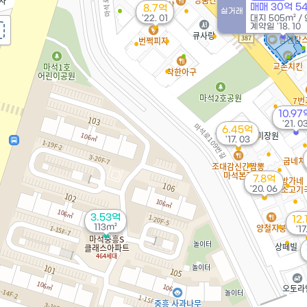
5
매매 30억 5
8.7억
실거래
'22. 01
대지
505m²
/
계약일 '18. 10
10.97
'21. 0
6.45억
'17. 03
7.8억
'20. 06
3.53억
12
113m²
'17