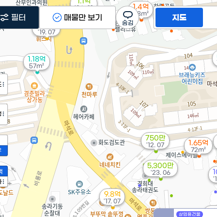
1.1억
1.4억
'26. 01
58m²
필터
매물만 보기
지도
10.5억
'19. 07
1.18억
57m²
도
정
750만
1.65억
'12. 07
72m²
2
5,300만
액
1
'23. 06
'
가
9.8억
'17. 07
1.
상업용건물