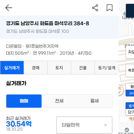
경기도 남양주시 화도읍 마석우리 384-8
경기도 남양주시 화도읍 마석로 100
다온빌딩 · 제1종일반주거지역
지
대지
505m²
· 연
999.11m²
· 2013년 · 4F/B0
실거래가
경매
토지
건물
등기/설계
측
실거래가
평
2.3억
50m²
m
매매
전세
월세
총
단
최근 실거래가
30.54억
단일면적
18.10.20