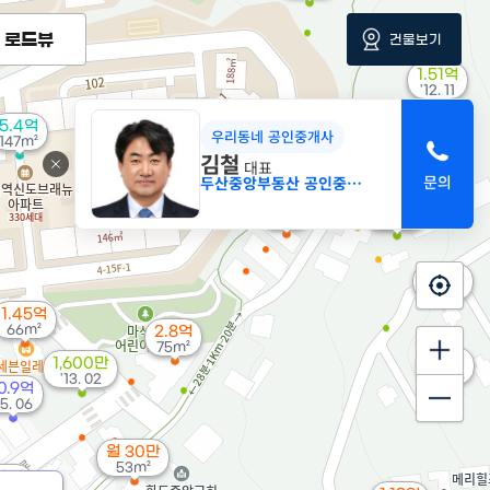
로드뷰
건물보기
1.51억
'12. 11
5.4억
우리동네 공인중개사
147m²
김철
대표
두산중앙부동산 공인중개사사무소
1.3억
200만
66m²
'17. 10
5.8억
'15. 02
1.45억
66m²
2.8억
75m²
2.9억
1,600만
'11. 08
'13. 02
0.9억
15. 06
월 30만
53m²
09억