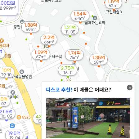
8m²
1.19억
400만원
62m²
연
999m²
1.54억
64m²
1.88억
1.21억
59m²
'11. 05
2.2억
66m²
억
1.59억
1.74억
3
67m²
76m²
1.35억
68m²
3.75억
10억
'16. 11
'19. 10
3,234만
디스코 추천!
이 매물은 어때요?
'17. 02
.15억
11.61억
. 07
'15. 04
21.5억
'16. 05
424만
월 2만
'15. 08
44m²
19.5억
'19. 04