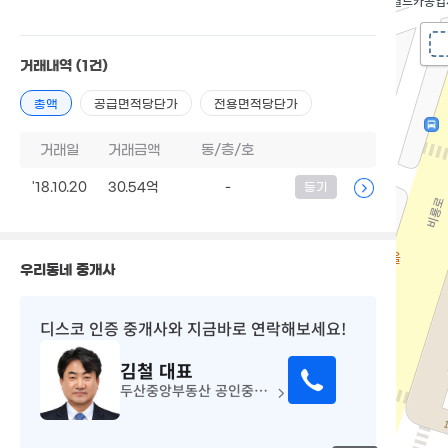
거래내역
(1건)
총액
공급면적당단가
전용면적당단가
거래일
거래금액
동/층/호
'18.10.20
30.54억
-
등기
우리동네 중개사
디스코 인증 중개사
와 지금바로 연락해보세요!
김철
대표
두산중앙부동산 공인중개사사무소