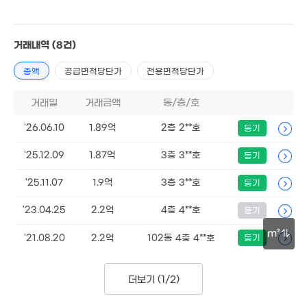
1.68억
73m²
69m²
1.07억
49m²
1.7억
거래내역
(8건)
81m²
1.89억
총액
공급면적당단가
전용면적당단가
1.75억
82m²
68m²
거래일
거래금액
동/층/호
월 40만
1.5억
2억
1.85억
71m²
1.55억
83m²
81m²
81m²
69m²
'26.06.10
1.89억
2층 2**호
등기
1.28억
1.7억
55m²
1.7억
'25.12.09
1.87억
3층 3**호
2억
등기
82m²
1.82억
87m²
89m²
89m²
'25.11.07
1.9억
3층 3**호
등기
'23.04.25
2.2억
4층 4**호
등기
m²
'21.08.20
2.2억
102동 4층 4**호
등기
30m
더보기 (
1/2
)