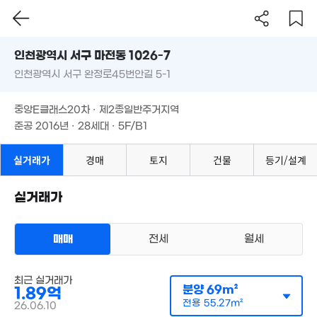
인천시 서구 마전동 1026-7
7,000만
43m²
인천광역시 서구 완정로45번안길 5-1
도로명
2.95
106m²
인천광역시 서구 마전동 1026-7
필터
매물 탐색
중앙E클래스20차 · 제2종일반주거지역
인천광역시 서구 완정로45번안길 5-1
준공 2016년 · 28세대 · 5F/B1
23.25억
20.9억
28.5억
'15. 12
'17. 03
중앙E클래스20차 · 제2종일반주거지역
'20. 07
준공 2016년 · 28세대 · 5F/B1
4억
19.8억
매물
71m²
'15. 10
실거래가
경매
토지
건물
등기/설계
실거래가
12억
'19. 12
1.73억
1.4억
71m²
53m²
매매
전세
월세
5억
84m²
다세대
최근 실거래가
매매 1억 8900만원
실거래
분양
69m²
1.89억
공급
69m²
/
전용
55m²
계약일 '26. 06
전용
55.27m²
26.06.10
1.78억