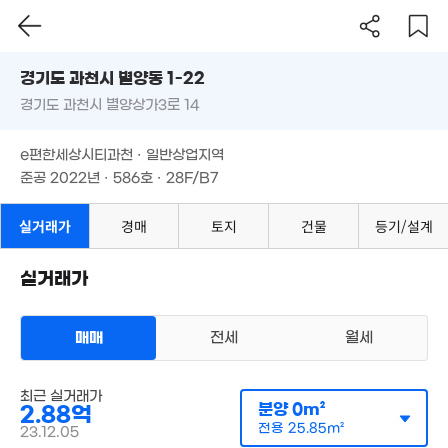
경기도 과천시 별양동 1-22
2.3
59m²
경기도 과천시 별양상가3로 14
도로명
경기도 과천시 별양동 1-22
필터
매물 탐색
e편한세상시티과천 · 일반상업지역
경기도 과천시 별양상가3로 14
준공 2022년 · 586호 · 28F/B7
275억
'13. 12
e편한세상시티과천 · 일반상업지역
11억
112m²
준공 2022년 · 586호 · 28F/B7
1.
35
실거래가
경매
토지
건물
등기/설계
4억
143m²
실거래가
매매
전세
월세
오피스텔
최근 실거래가
매매 2억 7000만원
실거래
분양
0m²
2.88억
공급
54m²
/
전용
26m²
계약일 '26. 07
전용
25.85m²
23.12.05