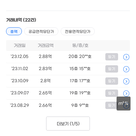
거래내역
(22건)
총액
공급면적당단가
전용면적당단가
거래일
거래금액
동/층/호
'23.12.05
2.88억
20층 20**호
등기
'23.11.02
2.83억
15층 15**호
등기
'23.10.09
2.8억
17층 17**호
등기
'23.09.07
2.65억
19층 19**호
등기
m²
'23.08.29
2.66억
9층 9**호
등기
30m
더보기 (
1/5
)