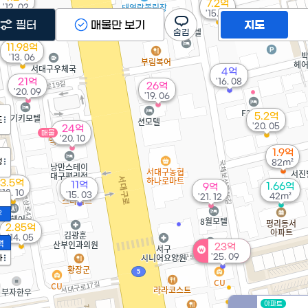
7.2억
'12. 02
'15. 10
필터
매물만 보기
지도
11.98억
'13. 06
4억
21억
'16. 08
26억
'20. 09
'19. 06
5.2억
도
'20. 05
24억
매물
'20. 10
1.9억
정
82m²
3.5억
11억
1.66억
9억
'18. 10
'15. 03
42m²
'21. 12
2
2.85억
'14. 05
액
23억
'25. 09
가
아파트