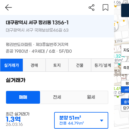
'09. 06
대구광역시 서구 평리동 1356-1
7.6억
'21. 05
대구광역시 서구 국채보상로46길 63
평리반도아파트 · 제3종일반주거지역
지
준공 1980년 · 49세대 / 6호 · 5F/B0
1.32억
81m²
실거래가
경매
토지
건물
등기/설계
측
실거래가
평
8.4억
m
'17. 02
매매
전세
월세
총
단
최근 실거래가
분양
51m²
1.3억
전용
44.79m²
26.03.16