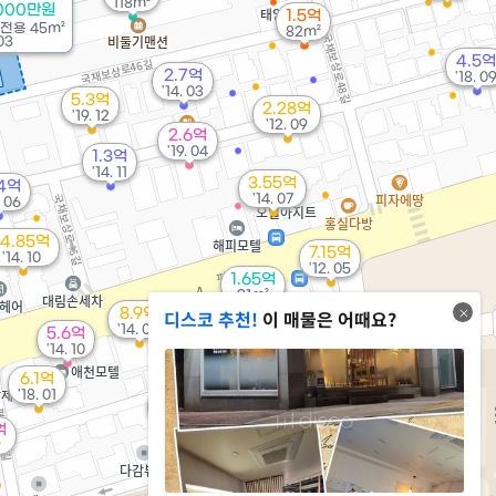
118m²
3000만원
1.5억
전용
45m²
82m²
03
4.5억
2.7억
'18. 0
'14. 03
5.3억
2.28억
'19. 12
'12. 09
2.6억
'19. 04
1.3억
'14. 11
3.55억
.4억
'14. 07
. 06
14.85억
7.15억
'14. 10
'12. 05
1.65억
91m²
8.9억
디스코 추천!
이 매물은 어때요?
'14. 06
1.95억
5.6억
2.05억
'21. 03
'14. 10
'14. 06
6.1억
'18. 01
5.59억
'13. 06
억
9