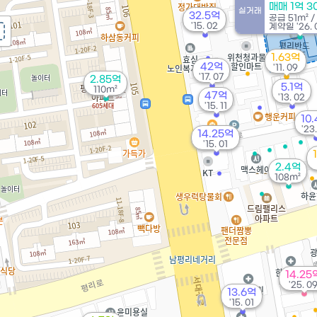
매매 1억 
실거래
32.5억
공급
51m²
/
'15. 02
계약일 '26. 
1.63억
42억
'11. 09
'17. 07
2.85억
5.1억
110m²
47억
'13. 02
'15. 11
10
'23
14.25억
'15. 01
2.4억
108m²
14.25
'25. 0
13.6억
'15. 01