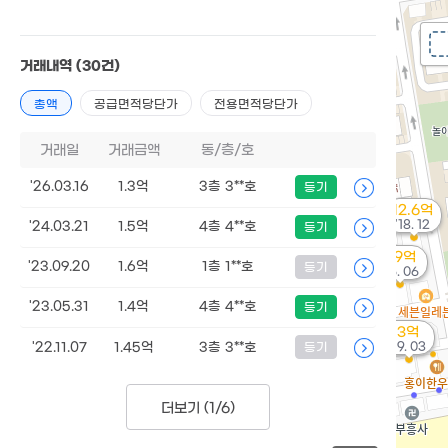
거래내역
(30건)
총액
공급면적당단가
전용면적당단가
거래일
거래금액
동/층/호
'26.03.16
1.3억
3층 3**호
등기
12.6억
'18. 12
'24.03.21
1.5억
4층 4**호
등기
2.9억
'23.09.20
1.6억
1층 1**호
등기
'26. 06
'23.05.31
1.4억
4층 4**호
등기
3억
'19. 03
'22.11.07
1.45억
3층 3**호
등기
더보기 (
1/6
)