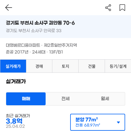
경기도 부천시 소사구 괴안동 70-6
경기도 부천시 소사구 안곡로 33
도로명
경기도 부천시 소사구 괴안동 70-6
필터
매물 탐색
대명베르디움아파트 · 제2종일반주거지역
경기도 부천시 소사구 안곡로 33
준공 2017년 · 24세대 · 13F/B1
2.93억
61m²
3.23억
71m²
대명베르디움아파트 · 제2종일반주거지역
2.75억
74m²
준공 2017년 · 24세대 · 13F/B1
11.5억
1.9억
'17. 12
실거래가
경매
토지
건물
등기/설계
53m²
실거래가
1.38억
60m²
1.5억
79m²
매매
전세
월세
1.98억
3.7억
41m²
82m²
최근 실거래가
아파트
1.79
분양
77m²
3.8억
매매 3억 8000만원
55m²
실거래
공급
77m²
/
전용
전용
68.97m²
69m²
25.04.02
계약일 '25. 04