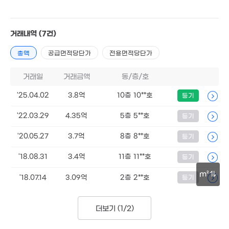
5.5억
1.9억
'14. 02
178m²
거래내역
(7건)
2.6억
총액
공급면적당단가
전용면적당단가
'06. 09
2.2억
67m²
거래일
거래금액
동/층/호
2.84억
9,000만
'25.04.02
3.8억
10층 10**호
58m²
등기
61m²
'22.03.29
4.35억
5층 5**호
등기
'20.05.27
3.7억
8층 8**호
등기
9,000만
37m²
'18.08.31
3.4억
11층 11**호
등기
1.48억
59m²
m²
6.4억
'18.07.14
3.09억
2층 2**호
등기
'16. 07
5.8억
30m
'22. 08
더보기 (
1/2
)